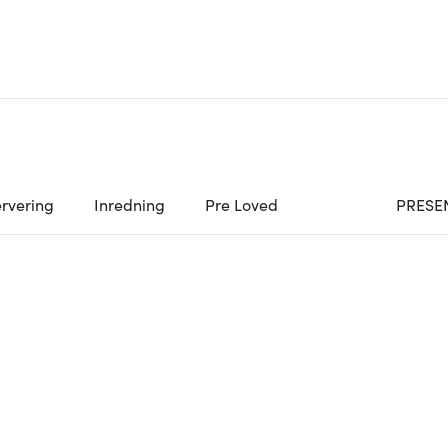
rvering
Inredning
Pre Loved
PRESE