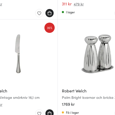
presentlåda
311 kr
kr
479 kr
I lager
35%
elch
Robert Welch
intage smörkniv 16,1 cm
Palm Bright kvarnar och bricka 
rostfritt stål liten
1769 kr
kr
Få i lager