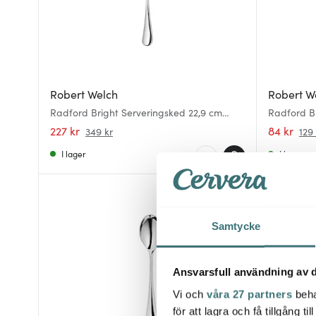
Robert Welch
Robert W
Radford Bright Serveringsked 22,9 cm
Radford Br
blankt stål
stål
227 kr
84 kr
349 kr
129 
I lager
I lager
35%
Samtycke
Ansvarsfull användning av d
Vi och
våra 27 partners
beha
för att lagra och få tillgång t