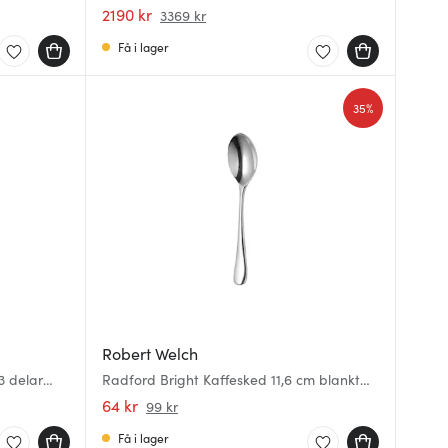
2190 kr
3369 kr
Få i lager
35%
Robert Welch
3 delar
Radford Bright Kaffesked 11,6 cm blankt
stål
64 kr
99 kr
Få i lager