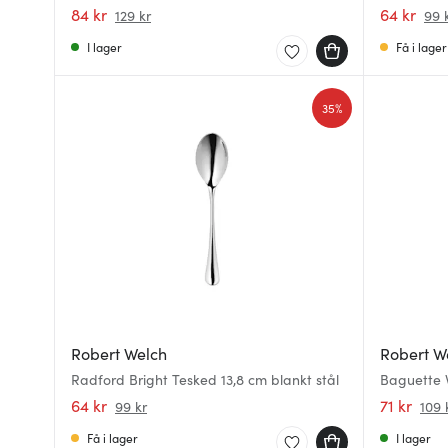
stål
84 kr
64 kr
129 kr
99 
I lager
Få i lager
35%
Robert Welch
Robert W
Radford Bright Tesked 13,8 cm blankt stål
Baguette V
64 kr
71 kr
99 kr
109 
Få i lager
I lager