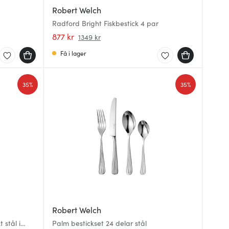
Robert Welch
Radford Bright Fiskbestick 4 par
877 kr
1349 kr
Få i lager
35%
35%
Robert Welch
 stål i
Palm bestickset 24 delar stål