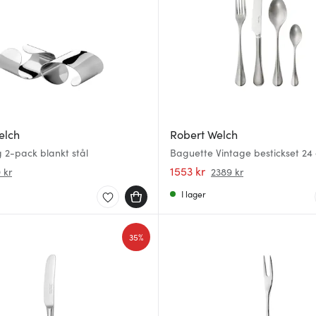
elch
Robert Welch
g 2-pack blankt stål
Baguette Vintage bestickset 24 
1553 kr
 kr
2389 kr
I lager
35%