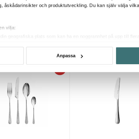
, åskådarinsikter och produktutveckling. Du kan själv välja vilk
elch
Robert Welch
n vilja:
stickset 24 delar
Radford Bright barsked 28 cm ros
din geografiska plats som kan ha en noggrannhet på upp till fler
142 kr
389 kr
219 kr
om att aktivt skanna den för specifika kännetecken (fingeravtryc
I lager
rsonliga uppgifter behandlas och ställ in dina preferenser i
deta
Anpassa
ke när som helst från cookie-förklaringen.
35%
innehållet och annonserna ska anpassas efter det som vi tror att
fik och göra hemsidan ännu bättre. Du bestämmer själv vilka cook