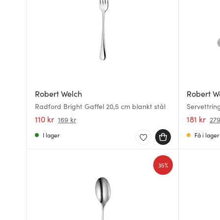
Robert Welch
Robert W
Radford Bright Gaffel 20,5 cm blankt stål
Servettrin
110 kr
181 kr
169 kr
279
I lager
Få i lager
35%