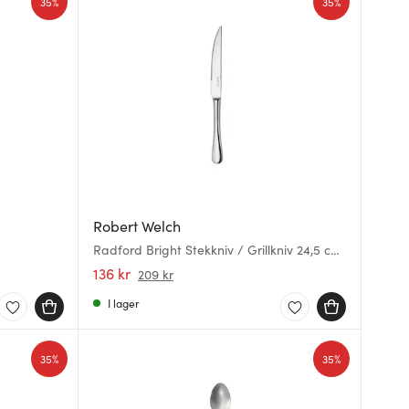
35%
35%
Robert Welch
Radford Bright Stekkniv / Grillkniv 24,5 cm
blankt stål
136 kr
209 kr
I lager
35%
35%