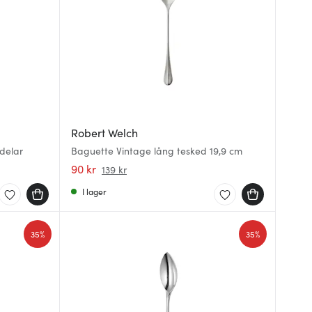
Robert Welch
delar
Baguette Vintage lång tesked 19,9 cm
90 kr
139 kr
I lager
35%
35%