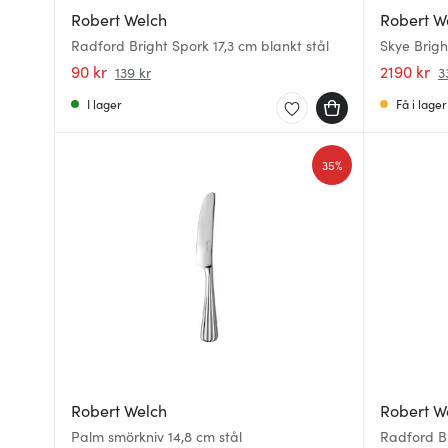
Robert Welch
Robert W
Radford Bright Spork 17,3 cm blankt stål
Skye Brigh
90 kr
2190 kr
139 kr
3
I lager
Få i lager
35%
Robert Welch
Robert W
Palm smörkniv 14,8 cm stål
Radford Br