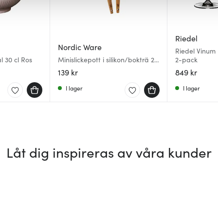
Riedel
Nordic Ware
Riedel Vinum
 30 cl Ros
Minislickepott i silikon/bokträ 2-
2-pack
pack
139 kr
849 kr
I lager
I lager
Låt dig inspireras av våra kunder