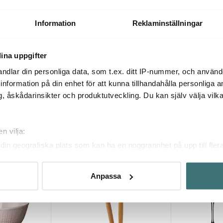
2 cm 4-pack
Tradition smörkniv 4-pack stål
Smörkniv 4-p
249 kr
299 kr
Information
Reklaminställningar
I lager
I lager
ina uppgifter
ndlar din personliga data, som t.ex. ditt IP-nummer, och använ
ill information på din enhet för att kunna tillhandahålla personliga
, åskådarinsikter och produktutveckling. Du kan själv välja vilk
Du kanske också gillar
n vilja:
din geografiska plats som kan ha en noggrannhet på upp till fler
om att aktivt skanna den för specifika kännetecken (fingeravtryc
rsonliga uppgifter behandlas och ställ in dina preferenser i
deta
Anpassa
ke när som helst från cookie-förklaringen.
innehållet och annonserna ska anpassas efter det som vi tror att
fik och göra hemsidan ännu bättre. Du bestämmer själv vilka cook