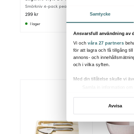
Smörkniv 4-pack pearl
Sheli Smörkniv 16,
299 kr
136 kr
209 kr
Samtycke
I lager
I lager
Ansvarsfull användning av d
Vi och
våra 27 partners
beha
för att lagra och få tillgång t
annons- och innehållsmätning
och i vilka syften.
Med din tillåtelse skulle vi äve
Samla in information om 
Identifiera din enhet gen
Ta reda på mer om hur dina pe
Avvisa
eller dra tillbaka ditt samtyc
Vi använder cookies för att 
att vi kan analysera vår tra