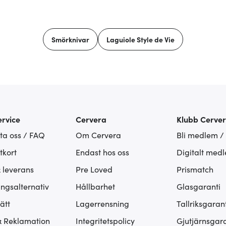
Smörknivar
Laguiole Style de Vie
rvice
Cervera
Klubb Cerve
ta oss / FAQ
Om Cervera
Bli medlem /
tkort
Endast hos oss
Digitalt med
& leverans
Pre Loved
Prismatch
ingsalternativ
Hållbarhet
Glasgaranti
ätt
Lagerrensning
Tallriksgarant
& Reklamation
Integritetspolicy
Gjutjärnsgara