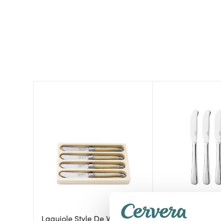
Laguiole Style De Vie
Dorre