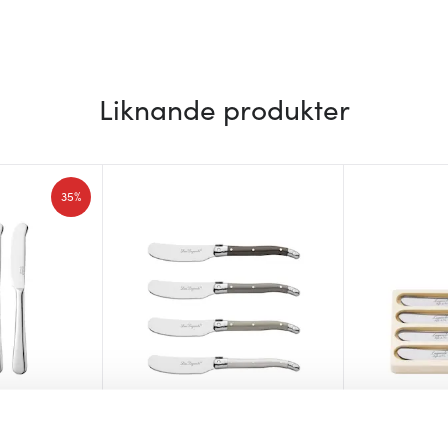
Liknande produkter
35%
Lou Laguiole
Laguiole Sty