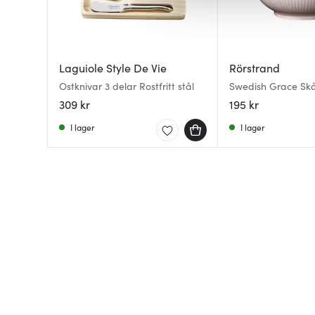
av.
Laguiole Style De Vie
Rörstrand
Ostknivar 3 delar Rostfritt stål
Swedish Grace Skål
309 kr
195 kr
I lager
I lager