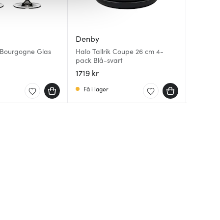
Denby
Aida
Laguiol
 Bourgogne Glas
Halo Tallrik Coupe 26 cm 4-
Atelier 
pack Blå-svart
polerad
Ostkniva
stål
1719 kr
41 kr
309 kr
6
Få i lager
I lager
I lager