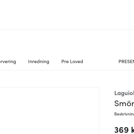
rvering
Inredning
Pre Loved
PRESE
Laguiol
Smörk
Beskrivni
369 