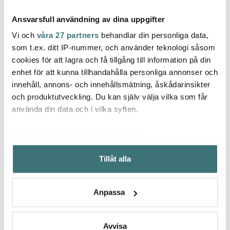
Ansvarsfull användning av dina uppgifter
Vi och
våra 27 partners
behandlar din personliga data,
som t.ex. ditt IP-nummer, och använder teknologi såsom
cookies för att lagra och få tillgång till information på din
enhet för att kunna tillhandahålla personliga annonser och
Joseph Joseph
Joseph Joseph
Jose
innehåll, annons- och innehållsmätning, åskådarinsikter
ThermaPoint digital
Caddy Diskställ
Align
termometer 15,5 cm
Rostfri/Svart
och produktutveckling. Du kan själv välja vilka som får
graphite
383 kr
419 kr
175 k
639 kr
599 kr
använda din data och i vilka syften.
Få i lager
I lager
I la
Med din tillåtelse skulle vi även vilja:
Samla in information om din geografiska plats som
Tillåt alla
kan ha en noggrannhet på upp till flera meter
Identifiera din enhet genom att aktivt skanna den för
specifika kännetecken (fingeravtryck)
Låt dig inspireras av våra kunder
Anpassa
Ta reda på mer om hur dina personliga uppgifter
behandlas och ställ in dina preferenser i
detaljsektionen
.
Du kan ändra eller dra tillbaka ditt samtycke när som
Avvisa