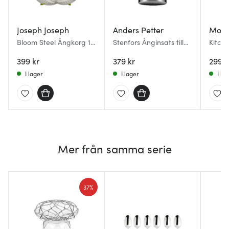
Joseph Joseph
Anders Petter
Mode
Bloom Steel Ångkorg 16
Stenfors Ånginsats till
Kitch
cm
grytor och kastruller
ångin
399 kr
379 kr
borst
299 k
I lager
I lager
I la
Mer från samma serie
37%