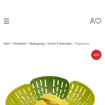
Hem
/
Produkter
/
Matlagning
/
Grytor & Kastruller
/
Ångkokare
40%