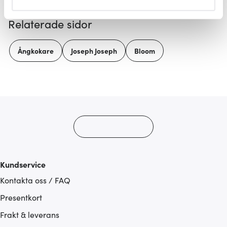
helst från cookie-förklaringen.
Relaterade sidor
Vi använder cookies för att innehållet och annonserna
ska anpassas efter det som vi tror att du tycker om. Det
Ångkokare
Joseph Joseph
Bloom
gör också att vi kan analysera vår trafik och göra
hemsidan ännu bättre. Du bestämmer själv vilka cookies
som du vill dela med dig av.
Kundservice
Kontakta oss / FAQ
Presentkort
Frakt & leverans