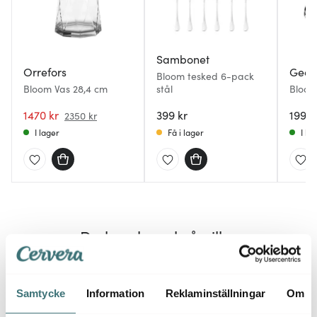
Sambonet
Orrefors
Geor
Bloom tesked 6-pack
Bloom Vas 28,4 cm
stål
Bloom
1470 kr
399 kr
1999 
2350 kr
I lager
Få i lager
I la
Du kanske också gillar
Lagerr
40%
30%
Samtycke
Information
Reklaminställningar
Om