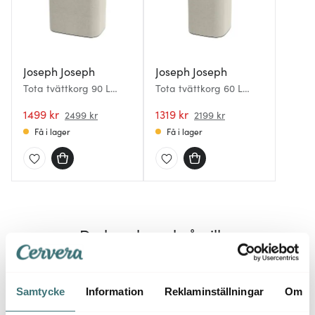
Joseph Joseph
Joseph Joseph
Tota tvättkorg 90 L
Tota tvättkorg 60 L
ecru
ecru
1499 kr
1319 kr
2499 kr
2199 kr
Få i lager
Få i lager
Du kanske också gillar
40%
40%
Samtycke
Information
Reklaminställningar
Om