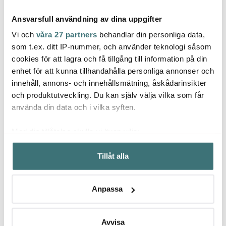
Ansvarsfull användning av dina uppgifter
Vi och
våra 27 partners
behandlar din personliga data,
som t.ex. ditt IP-nummer, och använder teknologi såsom
cookies för att lagra och få tillgång till information på din
enhet för att kunna tillhandahålla personliga annonser och
Joseph Joseph
Joseph Joseph
Jose
innehåll, annons- och innehållsmätning, åskådarinsikter
ThermaPoint digital
Duo Knivförvaring
Prest
termometer 15,5 cm
40x14,5 cm Ljusgrå
Rostfri
och produktutveckling. Du kan själv välja vilka som får
graphite
383 kr
269 kr
239 k
639 kr
449 kr
använda din data och i vilka syften.
Få i lager
Få i lager
I la
Med din tillåtelse skulle vi även vilja:
Samla in information om din geografiska plats som
Tillåt alla
kan ha en noggrannhet på upp till flera meter
Identifiera din enhet genom att aktivt skanna den för
specifika kännetecken (fingeravtryck)
Låt dig inspireras av våra kunder
Anpassa
Ta reda på mer om hur dina personliga uppgifter
behandlas och ställ in dina preferenser i
detaljsektionen
.
Du kan ändra eller dra tillbaka ditt samtycke när som
Avvisa