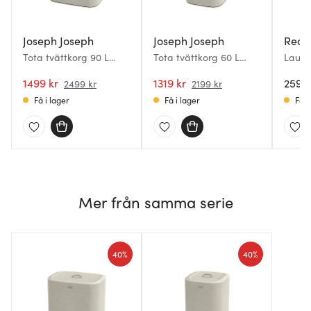
Joseph Joseph
Joseph Joseph
Recol
Tota tvättkorg 90 L
Tota tvättkorg 60 L
Laund
ecru
ecru
30x43x
1499 kr
1319 kr
White
2599 
2499 kr
2199 kr
Få i lager
Få i lager
Få i
Mer från samma serie
40%
40%