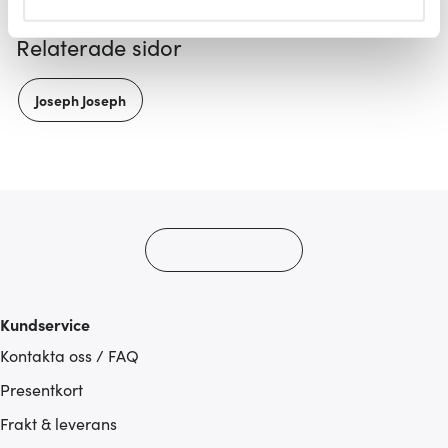
helst från cookie-förklaringen.
Relaterade sidor
Vi använder cookies för att innehållet och annonserna
ska anpassas efter det som vi tror att du tycker om. Det
Joseph Joseph
gör också att vi kan analysera vår trafik och göra
hemsidan ännu bättre. Du bestämmer själv vilka cookies
som du vill dela med dig av.
Kundservice
Kontakta oss / FAQ
Presentkort
Frakt & leverans