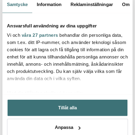
Samtycke
Information
Reklaminställningar
Om
Lagerrensning
40%
Ansvarsfull användning av dina uppgifter
Vi och
våra 27 partners
behandlar din personliga data,
som t.ex. ditt IP-nummer, och använder teknologi såsom
cookies för att lagra och få tillgång till information på din
enhet för att kunna tillhandahålla personliga annonser och
innehåll, annons- och innehållsmätning, åskådarinsikter
Kay Bojesen
Kay Bojesen
Kay 
och produktutveckling. Du kan själv välja vilka som får
Denmark
Denmark
Denm
använda din data och i vilka syften.
Sångfågel 5 cm 3-pack
Kay Bojesen
Figuri
grön/gul/rosa
Studentmössa till Apa
Exame
599 kr
28 cm Blå
179 kr
299 k
299 kr
Med din tillåtelse skulle vi även vilja:
I lager
I lager
I la
Samla in information om din geografiska plats som
Tillåt alla
kan ha en noggrannhet på upp till flera meter
Identifiera din enhet genom att aktivt skanna den för
specifika kännetecken (fingeravtryck)
Anpassa
Ta reda på mer om hur dina personliga uppgifter