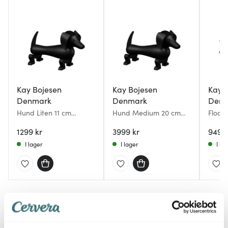
Kay Bojesen
Kay Bojesen
Kay 
Denmark
Denmark
Denm
Hund Liten 11 cm
Hund Medium 20 cm
Flodh
Mörkbetsad Ek
Mörkbetsad Ek
grå
1299 kr
3999 kr
949 k
I lager
I lager
I la
Du kanske också gillar