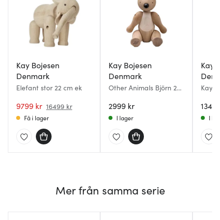
Kay Bojesen
Kay Bojesen
Kay 
Denmark
Denmark
Denm
Elefant stor 22 cm ek
Other Animals Björn 25
Kay B
cm Ek/Lönn
20 cm
9799 kr
2999 kr
1349 
16499 kr
Få i lager
I lager
I la
Mer från samma serie