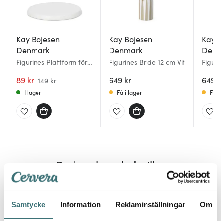
Kay Bojesen
Kay Bojesen
Kay 
Denmark
Denmark
Denm
Figurines Plattform för
Figurines Bride 12 cm Vit
Figur
Brudparet Vit
Blå
89 kr
649 kr
649 k
149 kr
I lager
Få i lager
Få i
Du kanske också gillar
Samtycke
Information
Reklaminställningar
Om