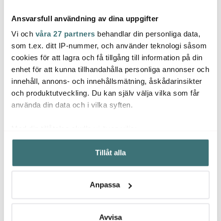
Ansvarsfull användning av dina uppgifter
Vi och
våra 27 partners
behandlar din personliga data,
som t.ex. ditt IP-nummer, och använder teknologi såsom
cookies för att lagra och få tillgång till information på din
Kay Bojesen
Kay Bojesen
Kay 
enhet för att kunna tillhandahålla personliga annonser och
Denmark
Denmark
Denm
innehåll, annons- och innehållsmätning, åskådarinsikter
Kay Bojesen Apa liten
Kay Bojesen Apa liten
Kay B
20 cm Teak/Limba
20 cm Ek/Lönn
20 cm
och produktutveckling. Du kan själv välja vilka som får
1349 kr
1349 kr
1349 
använda din data och i vilka syften.
I lager
I lager
I la
Med din tillåtelse skulle vi även vilja:
Samla in information om din geografiska plats som
Tillåt alla
kan ha en noggrannhet på upp till flera meter
Identifiera din enhet genom att aktivt skanna den för
specifika kännetecken (fingeravtryck)
Låt dig inspireras av våra kunder
Anpassa
Ta reda på mer om hur dina personliga uppgifter
behandlas och ställ in dina preferenser i
detaljsektionen
.
Du kan ändra eller dra tillbaka ditt samtycke när som
Avvisa