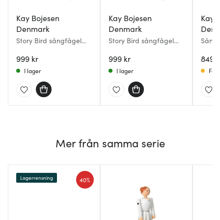
Kay Bojesen
Kay Bojesen
Kay 
Denmark
Denmark
Denm
Story Bird sångfågel
Story Bird sångfågel
Sångf
Cosy 15,5 cm orange
Passion 15,5 cm rosa
Ljusb
999 kr
999 kr
849 k
I lager
I lager
Få i
Mer från samma serie
Lagerrensning
40%