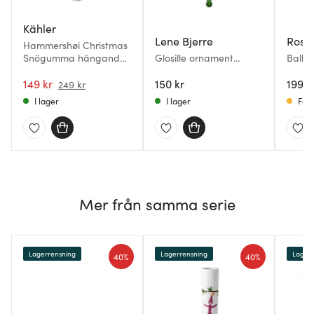
Kähler
Lene Bjerre
Rose
Hammershøi Christmas
Snögumma hängande
Glosille ornament
Ball H
9 cm Vit
julkula 14,5 cm grön
149 kr
150 kr
199 k
249 kr
I lager
I lager
Få i
Mer från samma serie
Lagerrensning
Lagerrensning
Lagerr
40%
40%