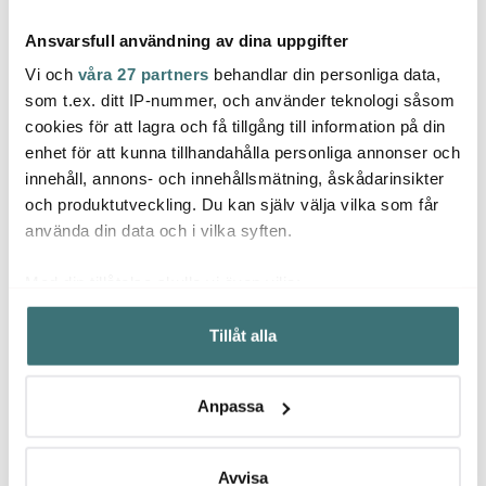
Ansvarsfull användning av dina uppgifter
Vi och
våra 27 partners
behandlar din personliga data,
som t.ex. ditt IP-nummer, och använder teknologi såsom
cookies för att lagra och få tillgång till information på din
Kähler
Kähler
Kähl
enhet för att kunna tillhandahålla personliga annonser och
Hammershøi Christmas
Hammershøi Christmas
Hamme
innehåll, annons- och innehållsmätning, åskådarinsikter
Snöflicka hängande 6,5
ljusstake 8,5 cm
Snög
cm Vit
jultomte
9,5 cm
och produktutveckling. Du kan själv välja vilka som får
249 kr
349 kr
249 k
använda din data och i vilka syften.
I lager
I lager
I la
Med din tillåtelse skulle vi även vilja:
Samla in information om din geografiska plats som
Tillåt alla
kan ha en noggrannhet på upp till flera meter
Identifiera din enhet genom att aktivt skanna den för
specifika kännetecken (fingeravtryck)
Låt dig inspireras av våra kunder
Anpassa
Ta reda på mer om hur dina personliga uppgifter
behandlas och ställ in dina preferenser i
detaljsektionen
.
Du kan ändra eller dra tillbaka ditt samtycke när som
Avvisa