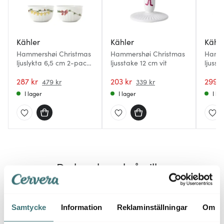
Kähler
Kähler
Kähl
Hammershøi Christmas
Hammershøi Christmas
Hamme
ljuslykta 6,5 cm 2-pack
ljusstake 12 cm vit
ljusst
vit
287 kr
203 kr
299 k
479 kr
339 kr
I lager
I lager
I la
Du kanske också gillar
Samtycke
Information
Reklaminställningar
Om