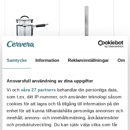
Anders Petter
Microplane
Kenw
Backaryd Kastrull med
Classic Zester rivjärn
Miniha
Samtycke
Information
Reklaminställningar
Om
glaslock 1,5 L
utan handtag 31,5 cm
679 kr
stål
279 kr
499 k
I lager
I lager
I la
Ansvarsfull användning av dina uppgifter
Vi och
våra 27 partners
behandlar din personliga data,
som t.ex. ditt IP-nummer, och använder teknologi såsom
cookies för att lagra och få tillgång till information på din
enhet för att kunna tillhandahålla personliga annonser och
Låt dig inspireras av våra kunder
innehåll, annons- och innehållsmätning, åskådarinsikter
och produktutveckling. Du kan själv välja vilka som får