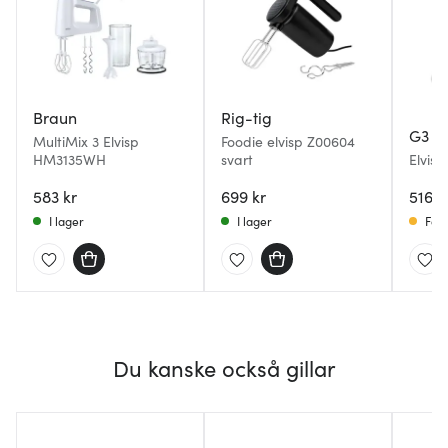
Braun
Rig-tig
G3 Fe
MultiMix 3 Elvisp
Foodie elvisp Z00604
HM3135WH
svart
Elvis
vit/rö
583 kr
699 kr
516 k
I lager
I lager
Få i
Du kanske också gillar