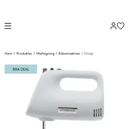
Hem
/
Produkter
/
Matlagning
/
Köksmaskiner
/
Elvisp
BRA DEAL