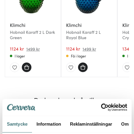
Klimchi
Klimchi
Klimc
Hobnail Karaff 2 L Dark
Hobnail Karaff 2 L
Hobnai
Green
Royal Blue
Crysta
1124 kr
1124 kr
1349 
1499 kr
1499 kr
I lager
Få i lager
I la
Du kanske också gillar
25%
25%
Samtycke
Information
Reklaminställningar
Om