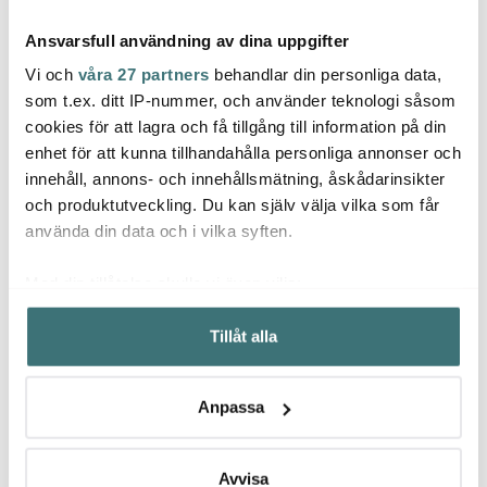
Ansvarsfull användning av dina uppgifter
Vi och
våra 27 partners
behandlar din personliga data,
som t.ex. ditt IP-nummer, och använder teknologi såsom
cookies för att lagra och få tillgång till information på din
Klimchi
Klimchi
Klimc
enhet för att kunna tillhandahålla personliga annonser och
Marika vas 16 cm
Hobnail karaff 2 l klar
Marik
innehåll, annons- och innehållsmätning, åskådarinsikter
rosaline
med guldhandtag
Crysta
och produktutveckling. Du kan själv välja vilka som får
839 kr
1499 kr
1124 
1119 kr
1999 kr
använda din data och i vilka syften.
I lager
I lager
I la
Med din tillåtelse skulle vi även vilja:
Samla in information om din geografiska plats som
Tillåt alla
kan ha en noggrannhet på upp till flera meter
Identifiera din enhet genom att aktivt skanna den för
specifika kännetecken (fingeravtryck)
Låt dig inspireras av våra kunder
Anpassa
Ta reda på mer om hur dina personliga uppgifter
behandlas och ställ in dina preferenser i
detaljsektionen
.
Du kan ändra eller dra tillbaka ditt samtycke när som
Avvisa