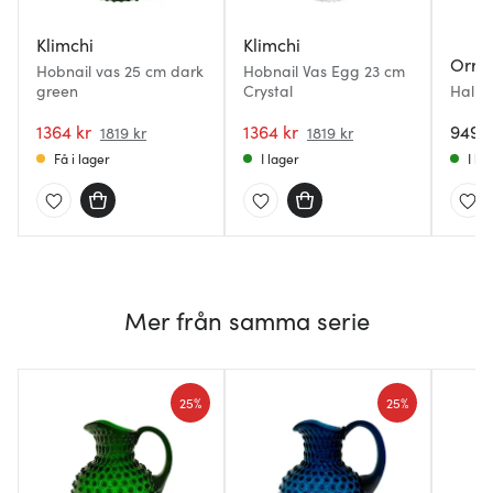
Klimchi
Klimchi
Orref
Hobnail vas 25 cm dark
Hobnail Vas Egg 23 cm
green
Crystal
Hallon
1364 kr
1364 kr
949 k
1819 kr
1819 kr
Få i lager
I lager
I la
Mer från samma serie
25%
25%