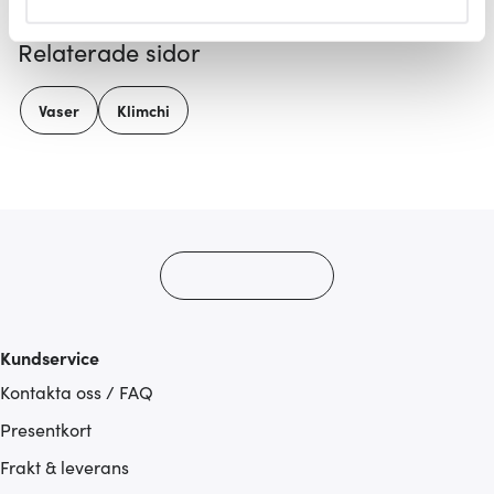
helst från cookie-förklaringen.
Relaterade sidor
Vi använder cookies för att innehållet och annonserna
ska anpassas efter det som vi tror att du tycker om. Det
Vaser
Klimchi
gör också att vi kan analysera vår trafik och göra
hemsidan ännu bättre. Du bestämmer själv vilka cookies
som du vill dela med dig av.
Kundservice
Kontakta oss / FAQ
Presentkort
Frakt & leverans