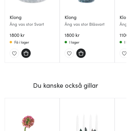
Klong
Klong
Klon
Äng vas stor Svart
Äng vas stor Blåsvart
Äng v
1800 kr
1800 kr
1100 
Få i lager
I lager
I la
Du kanske också gillar