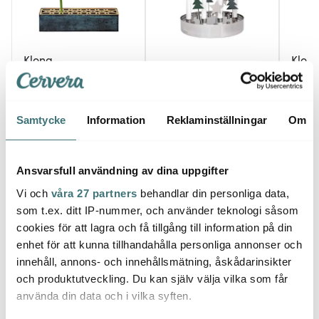
Klong
Klon
Klong
Äng vas rektangulär
Klong
Blågrön/Mässing
Jubel Advent Rostfri
Mässi
1675 kr
2175 kr
2150 
Samtycke
Information
Reklaminställningar
Om
I lager
Få i lager
I la
Ansvarsfull användning av dina uppgifter
Vi och
våra 27 partners
behandlar din personliga data,
som t.ex. ditt IP-nummer, och använder teknologi såsom
cookies för att lagra och få tillgång till information på din
Låt dig inspireras av våra kunder
enhet för att kunna tillhandahålla personliga annonser och
innehåll, annons- och innehållsmätning, åskådarinsikter
och produktutveckling. Du kan själv välja vilka som får
använda din data och i vilka syften.