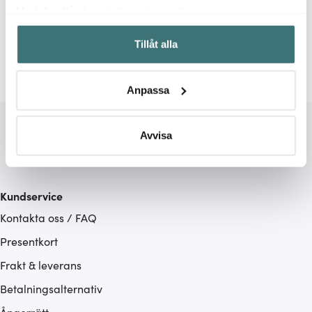
Relaterade sidor
Med din tillåtelse skulle vi även vilja:
Samla in information om din geografiska plats som
Vaser
Klong
Tillåt alla
kan ha en noggrannhet på upp till flera meter
Identifiera din enhet genom att aktivt skanna den för
specifika kännetecken (fingeravtryck)
Anpassa
Ta reda på mer om hur dina personliga uppgifter
behandlas och ställ in dina preferenser i
detaljsektionen
.
Du kan ändra eller dra tillbaka ditt samtycke när som
Avvisa
helst från cookie-förklaringen.
Vi använder cookies för att innehållet och annonserna
Kundservice
ska anpassas efter det som vi tror att du tycker om. Det
Kontakta oss / FAQ
gör också att vi kan analysera vår trafik och göra
hemsidan ännu bättre. Du bestämmer själv vilka cookies
Presentkort
som du vill dela med dig av.
Frakt & leverans
Betalningsalternativ