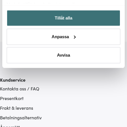
Relaterade sidor
Med din tillåtelse skulle vi även vilja:
Samla in information om din geografiska plats som
Ljusstakar
Klong
Kluster
Tillåt alla
kan ha en noggrannhet på upp till flera meter
Identifiera din enhet genom att aktivt skanna den för
specifika kännetecken (fingeravtryck)
Anpassa
Ta reda på mer om hur dina personliga uppgifter
behandlas och ställ in dina preferenser i
detaljsektionen
.
Du kan ändra eller dra tillbaka ditt samtycke när som
Avvisa
helst från cookie-förklaringen.
Vi använder cookies för att innehållet och annonserna
Kundservice
ska anpassas efter det som vi tror att du tycker om. Det
Kontakta oss / FAQ
gör också att vi kan analysera vår trafik och göra
hemsidan ännu bättre. Du bestämmer själv vilka cookies
Presentkort
som du vill dela med dig av.
Frakt & leverans
Betalningsalternativ