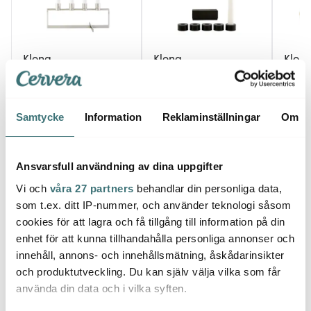
Klong
Klong
Klon
Klong A.D.
Constella Insats Ljus 5-
Tipp L
Adventsljusstake
pack
Mässi
14,5x36 cm Rostfri
1100 kr
290 kr
1240 
Samtycke
Information
Reklaminställningar
Om
Få i lager
I lager
I la
Ansvarsfull användning av dina uppgifter
Vi och
våra 27 partners
behandlar din personliga data,
som t.ex. ditt IP-nummer, och använder teknologi såsom
cookies för att lagra och få tillgång till information på din
Låt dig inspireras av våra kunder
enhet för att kunna tillhandahålla personliga annonser och
innehåll, annons- och innehållsmätning, åskådarinsikter
och produktutveckling. Du kan själv välja vilka som får
använda din data och i vilka syften.