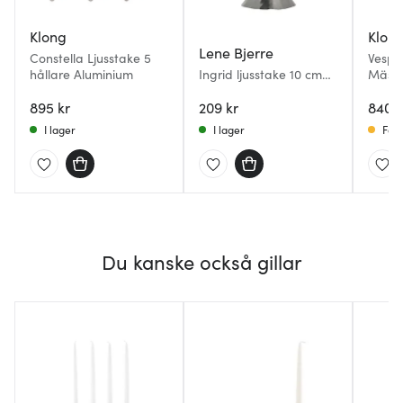
Klong
Klon
Lene Bjerre
Constella Ljusstake 5
Vespe
hållare Aluminium
Ingrid ljusstake 10 cm
Mässi
silver
895 kr
209 kr
840 k
I lager
I lager
Få i
Du kanske också gillar