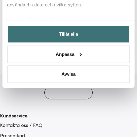
använda din data och i vilka syften.
Med din tillåtelse skulle vi även vilja:
Samla in information om din geografiska plats som
Relaterade sidor
Tillåt alla
kan ha en noggrannhet på upp till flera meter
Identifiera din enhet genom att aktivt skanna den för
Mattallrikar
Knabstrup Keramik
specifika kännetecken (fingeravtryck)
Anpassa
Ta reda på mer om hur dina personliga uppgifter
behandlas och ställ in dina preferenser i
detaljsektionen
.
Du kan ändra eller dra tillbaka ditt samtycke när som
Avvisa
helst från cookie-förklaringen.
Vi använder cookies för att innehållet och annonserna
ska anpassas efter det som vi tror att du tycker om. Det
gör också att vi kan analysera vår trafik och göra
Kundservice
hemsidan ännu bättre. Du bestämmer själv vilka cookies
Kontakta oss / FAQ
som du vill dela med dig av.
Presentkort