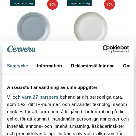
Lagerrensning
Lagerrensning
40%
40%
Knabstrup Keramik
Knabstrup Keramik
Knab
Samtycke
Information
Reklaminställningar
Om
Colorit Tallrik 19 cm Grå
Colorit Tallrik 19 cm
Knabs
Sand
Svart
131 kr
131 kr
389 k
219 kr
219 kr
I lager
I lager
I la
Ansvarsfull användning av dina uppgifter
Vi och
våra 27 partners
behandlar din personliga data,
som t.ex. ditt IP-nummer, och använder teknologi såsom
cookies för att lagra och få tillgång till information på din
enhet för att kunna tillhandahålla personliga annonser och
innehåll, annons- och innehållsmätning, åskådarinsikter
Låt dig inspireras av våra kunder
och produktutveckling. Du kan själv välja vilka som får