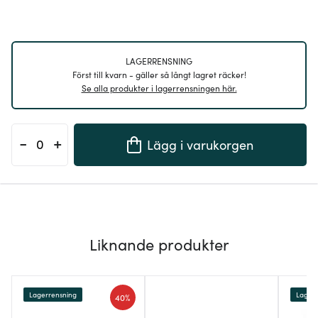
LAGERRENSNING
Först till kvarn - gäller så långt lagret räcker!
Se alla produkter i lagerrensningen här.
-
+
Lägg i varukorgen
Liknande produkter
Lagerrensning
Lagerr
40%