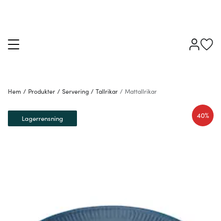
Hem
/
Produkter
/
Servering
/
Tallrikar
/
Mattallrikar
40%
Lagerrensning