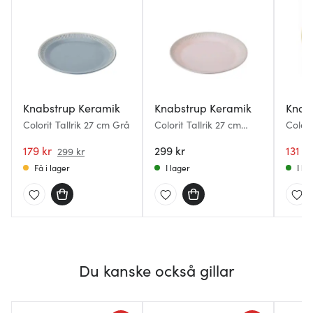
Knabstrup Keramik
Knabstrup Keramik
Knab
Colorit Tallrik 27 cm Grå
Colorit Tallrik 27 cm
Colori
Rosa
179 kr
299 kr
131 kr
299 kr
Få i lager
I lager
I la
Du kanske också gillar