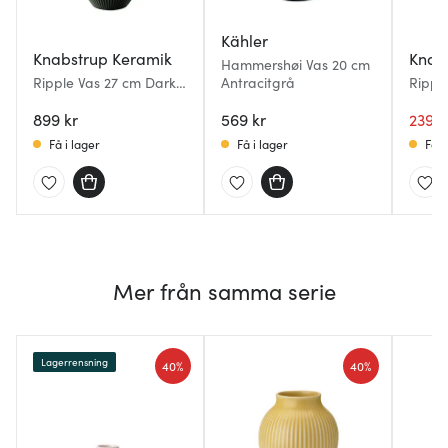
Kähler
Knabstrup Keramik
Knab
Hammershøi Vas 20 cm
Ripple Vas 27 cm Dark
Antracitgrå
Ripple
Green
Svart
899 kr
569 kr
239 k
Få i lager
Få i lager
Få i
Mer från samma serie
Lagerrensning
40%
40%