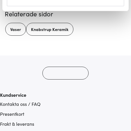
helst från cookie-förklaringen.
Relaterade sidor
Vi använder cookies för att innehållet och annonserna
ska anpassas efter det som vi tror att du tycker om. Det
Vaser
Knabstrup Keramik
gör också att vi kan analysera vår trafik och göra
hemsidan ännu bättre. Du bestämmer själv vilka cookies
som du vill dela med dig av.
Kundservice
Kontakta oss / FAQ
Presentkort
Frakt & leverans