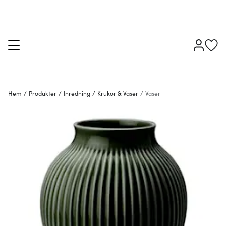
Hem
/
Produkter
/
Inredning
/
Krukor & Vaser
/
Vaser