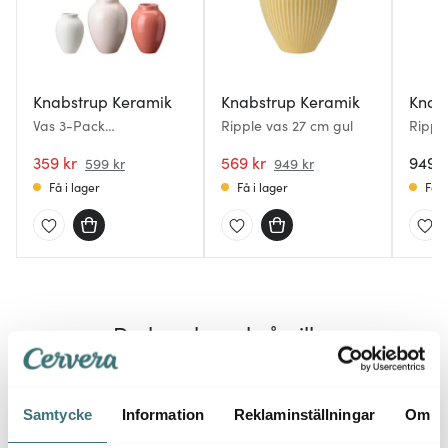
Knabstrup Keramik
Knabstrup Keramik
Knab
Vas 3-Pack
Ripple vas 27 cm gul
Rippl
Vit/Rosa/Pink
celad
359 kr
569 kr
949 k
599 kr
949 kr
Få i lager
Få i lager
Få i
Du kanske också gillar
Samtycke
Information
Reklaminställningar
Om