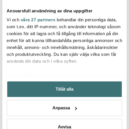
Ansvarsfull användning av dina uppgifter
Vi och
våra 27 partners
behandlar din personliga data,
som t.ex. ditt IP-nummer, och använder teknologi såsom
cookies för att lagra och få tillgång till information på din
Hackit
enhet för att kunna tillhandahålla personliga annonser och
Le Creuset
Mode
Hackit Köttfärshackare
innehåll, annons- och innehållsmätning, åskådarinsikter
22,5 cm Svart
Minigryta stengods
Celes
0,25 L Bamboo Green
lönn
och produktutveckling. Du kan själv välja vilka som får
129 kr
339 kr
229 k
använda din data och i vilka syften.
I lager
Få i lager
I la
Med din tillåtelse skulle vi även vilja:
Samla in information om din geografiska plats som
Tillåt alla
kan ha en noggrannhet på upp till flera meter
Identifiera din enhet genom att aktivt skanna den för
specifika kännetecken (fingeravtryck)
Låt dig inspireras av våra kunder
Anpassa
Ta reda på mer om hur dina personliga uppgifter
behandlas och ställ in dina preferenser i
detaljsektionen
.
Du kan ändra eller dra tillbaka ditt samtycke när som
Avvisa