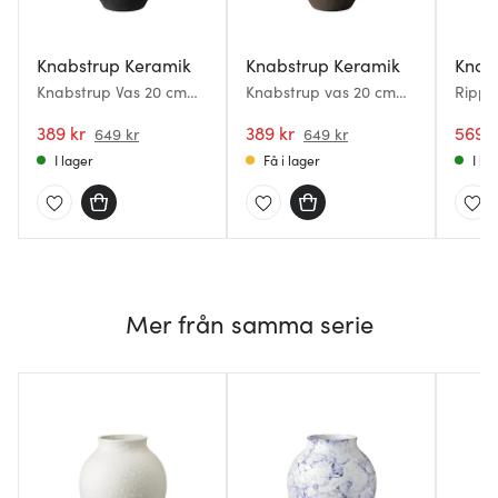
Knabstrup Keramik
Knabstrup Keramik
Knab
Knabstrup Vas 20 cm
Knabstrup vas 20 cm
Ripple
Svart
bark
389 kr
389 kr
569 k
649 kr
649 kr
I lager
Få i lager
I la
Mer från samma serie