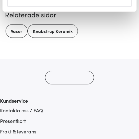
helst från cookie-förklaringen.
Relaterade sidor
Vi använder cookies för att innehållet och annonserna
ska anpassas efter det som vi tror att du tycker om. Det
Vaser
Knabstrup Keramik
gör också att vi kan analysera vår trafik och göra
hemsidan ännu bättre. Du bestämmer själv vilka cookies
som du vill dela med dig av.
Kundservice
Kontakta oss / FAQ
Presentkort
Frakt & leverans