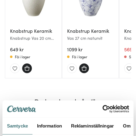
Knabstrup Keramik
Knabstrup Keramik
Knab
Knabstrup Vas 20 cm
Vas 27 cm naturvit
Knabs
Vit
bark
649 kr
1099 kr
569 k
Få i lager
Få i lager
Slut
Du kanske också gillar
45%
Samtycke
Information
Reklaminställningar
Om