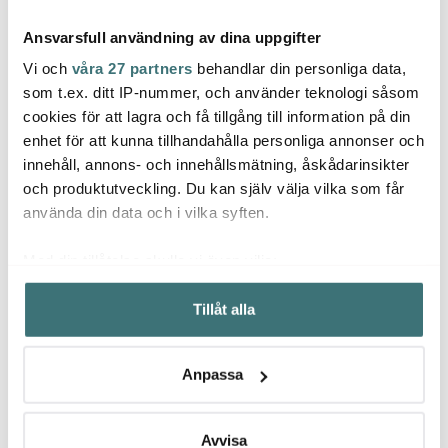
Ansvarsfull användning av dina uppgifter
Vi och
våra 27 partners
behandlar din personliga data,
som t.ex. ditt IP-nummer, och använder teknologi såsom
cookies för att lagra och få tillgång till information på din
enhet för att kunna tillhandahålla personliga annonser och
Knabstrup Keramik
Anders Petter
Knab
innehåll, annons- och innehållsmätning, åskådarinsikter
Ripple Vas 20 cm Dark
Classic skärbräda
Tortus
Green
38x28 cm bokträ
cm vit
och produktutveckling. Du kan själv välja vilka som får
599 kr
199 kr
389 k
359 kr
använda din data och i vilka syften.
Få i lager
I lager
I la
Med din tillåtelse skulle vi även vilja:
Samla in information om din geografiska plats som
Tillåt alla
kan ha en noggrannhet på upp till flera meter
Identifiera din enhet genom att aktivt skanna den för
specifika kännetecken (fingeravtryck)
Låt dig inspireras av våra kunder
Anpassa
Ta reda på mer om hur dina personliga uppgifter
behandlas och ställ in dina preferenser i
detaljsektionen
.
Du kan ändra eller dra tillbaka ditt samtycke när som
Avvisa