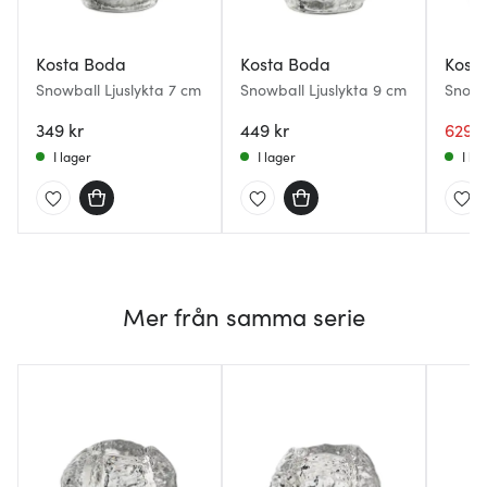
Kosta Boda
Kosta Boda
Kost
Snowball Ljuslykta 7 cm
Snowball Ljuslykta 9 cm
Snowba
pack
349 kr
449 kr
629 k
I lager
I lager
I la
Mer från samma serie