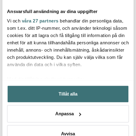
Ansvarsfull användning av dina uppgifter
Vi och
våra 27 partners
behandlar din personliga data,
som t.ex. ditt IP-nummer, och använder teknologi såsom
cookies för att lagra och få tillgång till information på din
Aida
Jonas
enhet för att kunna tillhandahålla personliga annonser och
Ander
Mosaic Skålar 12 cm 4-
Potatisskalare Jonas 21
innehåll, annons- och innehållsmätning, åskådarinsikter
pack Flerfärgad
cm
Classi
Stekp
och produktutveckling. Du kan själv välja vilka som får
161 kr
49 kr
pack 
55 kr
269 kr
använda din data och i vilka syften.
I lager
I lager
I la
Med din tillåtelse skulle vi även vilja:
Samla in information om din geografiska plats som
Tillåt alla
kan ha en noggrannhet på upp till flera meter
Identifiera din enhet genom att aktivt skanna den för
specifika kännetecken (fingeravtryck)
Låt dig inspireras av våra kunder
Anpassa
Ta reda på mer om hur dina personliga uppgifter
behandlas och ställ in dina preferenser i
detaljsektionen
.
Du kan ändra eller dra tillbaka ditt samtycke när som
Avvisa