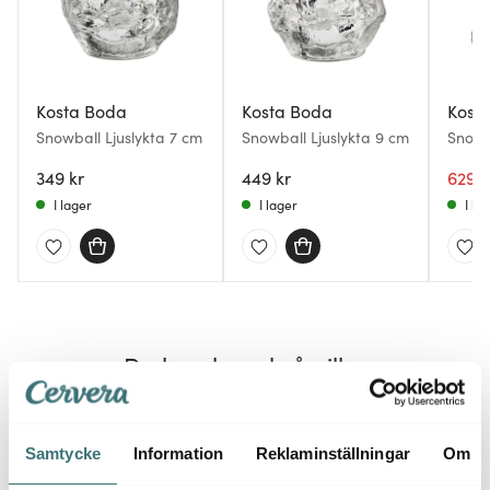
Kosta Boda
Kosta Boda
Kost
Snowball Ljuslykta 7 cm
Snowball Ljuslykta 9 cm
Snowba
pack
349 kr
449 kr
629 k
I lager
I lager
I la
Du kanske också gillar
40%
Samtycke
Information
Reklaminställningar
Om