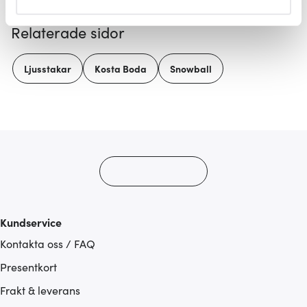
helst från cookie-förklaringen.
Relaterade sidor
Vi använder cookies för att innehållet och annonserna
ska anpassas efter det som vi tror att du tycker om. Det
Ljusstakar
Kosta Boda
Snowball
gör också att vi kan analysera vår trafik och göra
hemsidan ännu bättre. Du bestämmer själv vilka cookies
som du vill dela med dig av.
Kundservice
Kontakta oss / FAQ
Presentkort
Frakt & leverans