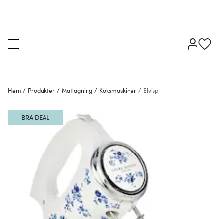
Hem
/
Produkter
/
Matlagning
/
Köksmaskiner
/
Elvisp
BRA DEAL