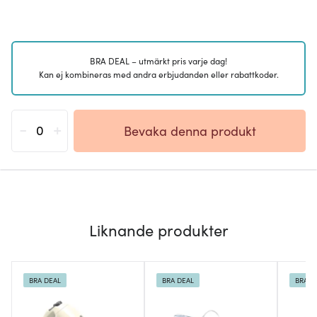
BRA DEAL – utmärkt pris varje dag!
Kan ej kombineras med andra erbjudanden eller rabattkoder.
-
+
Bevaka denna produkt
Liknande produkter
BRA DEAL
BRA DEAL
BRA D