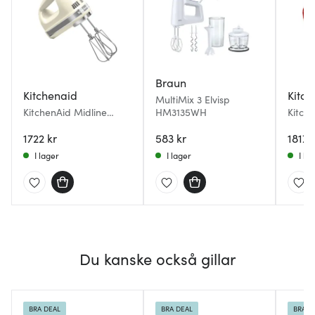
Braun
Kitchenaid
Kitch
MultiMix 3 Elvisp
KitchenAid Midline
HM3135WH
Kitch
Elvisp 9 hastigheter
Elvisp
Creme
1722 kr
583 kr
Röd
1817 
I lager
I lager
I la
Du kanske också gillar
BRA DEAL
BRA DEAL
BRA D