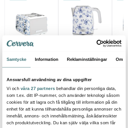
Laura Ashley
Laura Ashley
Laur
Brödrost 4-skivor China
Jug vattenkokare
Brödr
Samtycke
Information
Reklaminställningar
Om
Rose blå/vit
elektrisk 1,7 L China
Rose b
1857 kr
Rose blå/vit
1714 kr
1573 
I lager
I lager
I la
Ansvarsfull användning av dina uppgifter
Vi och
våra 27 partners
behandlar din personliga data,
som t.ex. ditt IP-nummer, och använder teknologi såsom
cookies för att lagra och få tillgång till information på din
enhet för att kunna tillhandahålla personliga annonser och
Låt dig inspireras av våra kunder
innehåll, annons- och innehållsmätning, åskådarinsikter
och produktutveckling. Du kan själv välja vilka som får