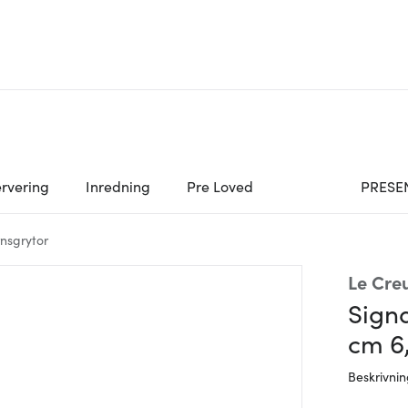
rvering
Inredning
Pre Loved
PRESE
rnsgrytor
Le Cre
Signa
cm 6
Beskrivni