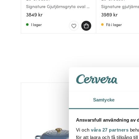
Signature Gjutjärnsgryta oval 27
Signature gjutjärn
cm 4,1 L Chambray
24 cm 4,2 L Bamb
3849 kr
3989 kr
I lager
Få i lager
Superklipp
Samtycke
Ansvarsfull användning av d
Vi och
våra 27 partners
beha
för att lagra och få tillgång t