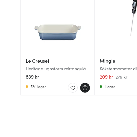
Le Creuset
Mingle
Heritage ugnsform rektangulär
Kökstermometer dig
32 cm Chambray
839 kr
209 kr
279 kr
Få i lager
I lager