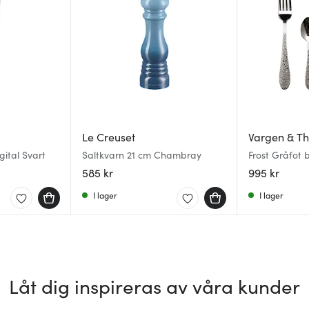
Le Creuset
Vargen & Th
ital Svart
Saltkvarn 21 cm Chambray
Frost Gråfot b
stål
585 kr
995 kr
I lager
I lager
Låt dig inspireras av våra kunder