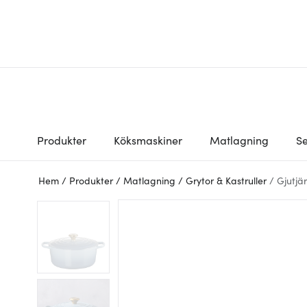
Produkter
Köksmaskiner
Matlagning
Se
Hem
/
Produkter
/
Matlagning
/
Grytor & Kastruller
/
Gjutjä