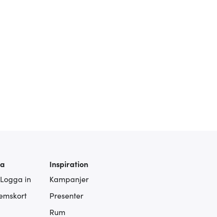
ra
Inspiration
 Logga in
Kampanjer
lemskort
Presenter
Rum