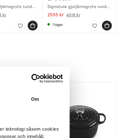
tjärnsgryta rund
Signature gjutjärnsgryta rund
Signatu
Signatu
olcanic
26 cm 5,3 L Meringue
26 cm 6,
oval 27
2555 kr
4999 k
3849 k
9 kr
4519 kr
I lager
Få i la
I lager
Om
der teknologi såsom cookies
 annonser och innehåll,