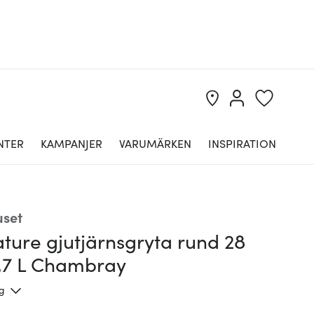
NTER
KAMPANJER
VARUMÄRKEN
INSPIRATION
uset
ture gjutjärnsgryta rund 28
,7 L Chambray
ng