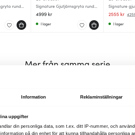
sgryta rund
Signature Gjutjärnsgryta rund
Signature gju
oo Green
26 cm 6,3 L Cerise
26 cm 5,3 L V
4999 kr
2555 kr
425
I lager
I lager
Mer från samma serie
Superklipp
43%
43%
Information
Reklaminställningar
ina uppgifter
ndlar din personliga data, som t.ex. ditt IP-nummer, och använ
ill information på din enhet för att kunna tillhandahålla personliga