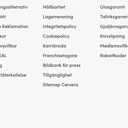
ingsalternativ
Hållbarhet
Glasgaranti
ätt
Lagerrensning
Tallriksgarant
& Reklamation
Integritetspolicy
Gjutjärnsgara
kor
Cookiepolicy
Knivslipning
jvillkor
Karriärsida
Medlemsvillk
EAL
Franchisetagare
Rabattkoder
g
Bildbank för press
tåterkallelse
Tillgänglighet
Sitemap Cervera