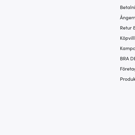
Betaln
Ångerr
Retur 
Köpvill
Kampan
BRA D
Företa
Produk