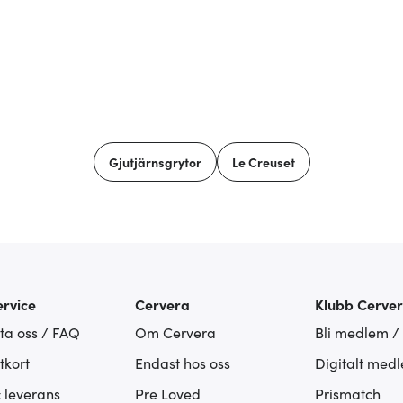
Gjutjärnsgrytor
Le Creuset
rvice
Cervera
Klubb Cerve
ta oss / FAQ
Om Cervera
Bli medlem /
tkort
Endast hos oss
Digitalt med
& leverans
Pre Loved
Prismatch