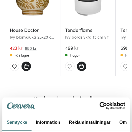
House Doctor
Tenderflame
Tend
Ivy blomkruka 23x20 cm
Ivy bordslykta 13 cm vit
Ivy b
beige
svart
423 kr
499 kr
599 k
650 kr
Få i lager
I lager
Få i
Du kanske också gillar
Samtycke
Information
Reklaminställningar
Om