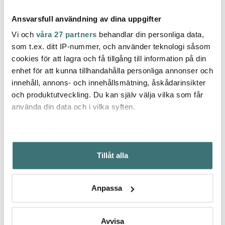
Ansvarsfull användning av dina uppgifter
Vi och
våra 27 partners
behandlar din personliga data,
som t.ex. ditt IP-nummer, och använder teknologi såsom
cookies för att lagra och få tillgång till information på din
enhet för att kunna tillhandahålla personliga annonser och
Lene Bjerre
Lene Bjerre
Lene 
innehåll, annons- och innehållsmätning, åskådarinsikter
Camille tallrik 20,5 cm
Lily tvålpump 16,3 cm
Valin
benvit
40 cl brun sand
50x50
och produktutveckling. Du kan själv välja vilka som får
160 kr
319 kr
359 k
använda din data och i vilka syften.
I lager
Få i lager
I la
Med din tillåtelse skulle vi även vilja:
Samla in information om din geografiska plats som
Tillåt alla
kan ha en noggrannhet på upp till flera meter
Identifiera din enhet genom att aktivt skanna den för
specifika kännetecken (fingeravtryck)
Låt dig inspireras av våra kunder
Anpassa
Ta reda på mer om hur dina personliga uppgifter
behandlas och ställ in dina preferenser i
detaljsektionen
.
Du kan ändra eller dra tillbaka ditt samtycke när som
Avvisa