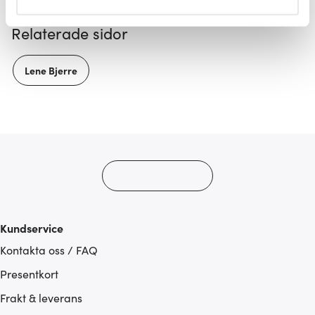
helst från cookie-förklaringen.
Relaterade sidor
Vi använder cookies för att innehållet och annonserna
ska anpassas efter det som vi tror att du tycker om. Det
Lene Bjerre
gör också att vi kan analysera vår trafik och göra
hemsidan ännu bättre. Du bestämmer själv vilka cookies
som du vill dela med dig av.
Kundservice
Kontakta oss / FAQ
Presentkort
Frakt & leverans