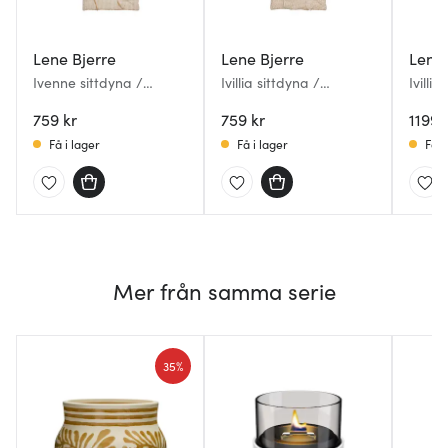
Lene Bjerre
Lene Bjerre
Lene 
Ivenne sittdyna /
Ivillia sittdyna /
Ivillia
madrass 120x60 cm
madrass 120x60 cm
madra
ockra
759 kr
ockra
759 kr
ockra
1199 
Få i lager
Få i lager
Få i
Mer från samma serie
35%