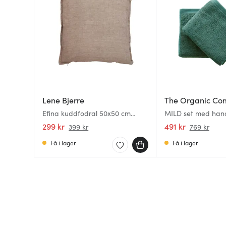
Lene Bjerre
The Organic Co
Efina kuddfodral 50x50 cm
MILD set med han
sand
badlakan dark gr
299 kr
491 kr
399 kr
769 kr
Få i lager
Få i lager