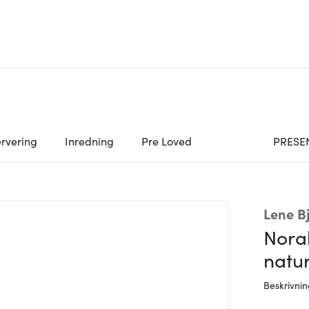
rvering
Inredning
Pre Loved
PRESE
Lene B
Nora
natu
Beskrivni