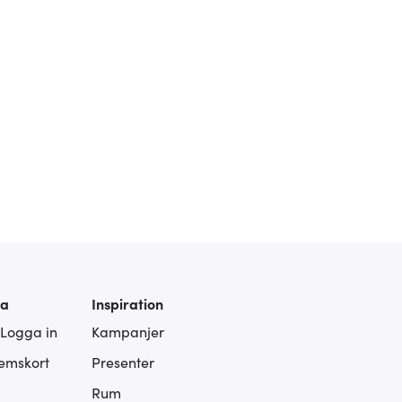
ra
Inspiration
 Logga in
Kampanjer
lemskort
Presenter
Rum