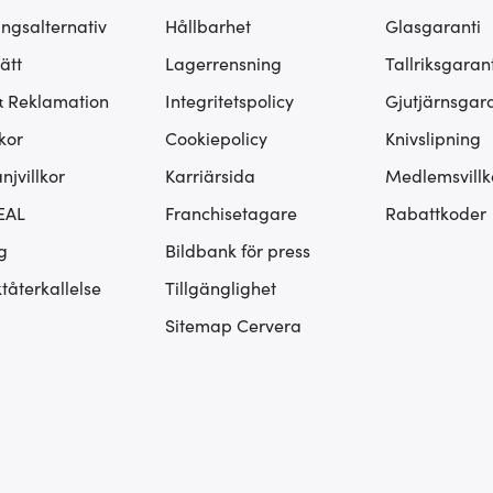
ingsalternativ
Hållbarhet
Glasgaranti
ätt
Lagerrensning
Tallriksgarant
& Reklamation
Integritetspolicy
Gjutjärnsgara
kor
Cookiepolicy
Knivslipning
jvillkor
Karriärsida
Medlemsvillk
EAL
Franchisetagare
Rabattkoder
g
Bildbank för press
tåterkallelse
Tillgänglighet
Sitemap Cervera