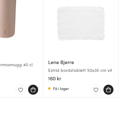
Lene Bjerre
Lene B
Lene B
termosmugg 40 cl
Estrid bordstablett 50x35 cm vit
Valinne
Efina k
linne
sand
160 kr
359 kr
299 kr
Få i lager
I lager
Få i la