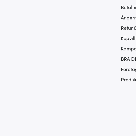
Betaln
Ångerr
Retur 
Köpvill
Kampan
BRA D
Företa
Produk