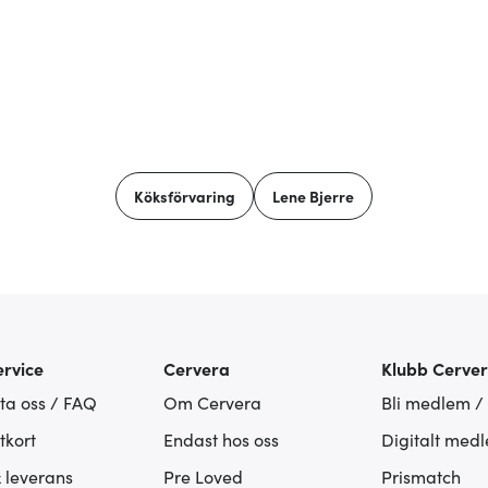
Köksförvaring
Lene Bjerre
rvice
Cervera
Klubb Cerve
ta oss / FAQ
Om Cervera
Bli medlem /
tkort
Endast hos oss
Digitalt med
& leverans
Pre Loved
Prismatch