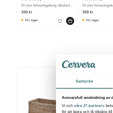
Fit stor förvaringskorg 36x24x10
Fit stor förvarings
cm caffè latte
cm dark grey
399 kr
399 kr
Få i lager
Få i lager
Samtycke
Ansvarsfull användning av d
Vi och
våra 27 partners
beha
för att lagra och få tillgång t