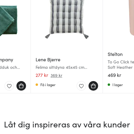
Stelton
mpany
Lene Bjerre
To Go Click 
dduk och
Felima sittdyna 45x45 cm
Soft Heather
een
vit/mörkgrå
277 kr
469 kr
369 kr
Få i lager
I lager
Låt dig inspireras av våra kunder