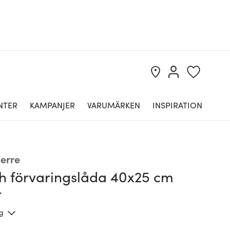
NTER
KAMPANJER
VARUMÄRKEN
INSPIRATION
jerre
h förvaringslåda 40x25 cm
r
ng