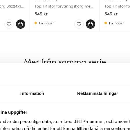
korg 36x24x10
Top Fit stor förvaringskorg med
Top Fit stor 
lock 31x23x15 cm caffè latte
lock 31x23x15
549 kr
549 kr
Få i lager
Få i lager
Mer från samma serie
Information
Reklaminställningar
ina uppgifter
ndlar din personliga data, som t.ex. ditt IP-nummer, och använ
ill information på din enhet för att kunna tillhandahålla personliga