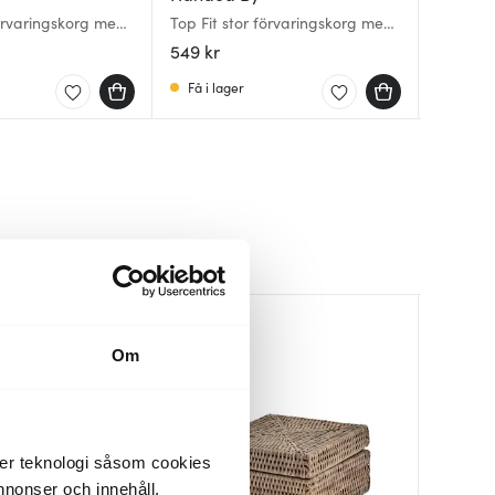
förvaringskorg med
Top Fit stor förvaringskorg med
Naba fö
Fit stor
 cm taupe
lock 31x23x15 cm eucalyptus
sjögräs
36x24x10
549 kr
287 kr
399 kr
Få i lager
I lager
Få i la
Om
der teknologi såsom cookies
 annonser och innehåll,