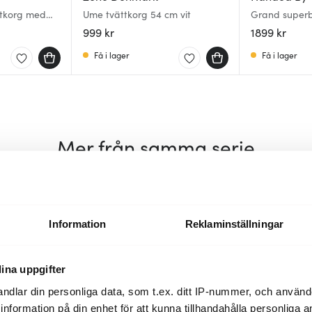
ttkorg med
Ume tvättkorg 54 cm vit
Grand superb
 champagne
lock 44x31x6
999 kr
1899 kr
Få i lager
Få i lager
Mer från samma serie
Information
Reklaminställningar
ina uppgifter
ndlar din personliga data, som t.ex. ditt IP-nummer, och använ
ill information på din enhet för att kunna tillhandahålla personliga