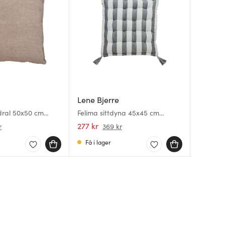
Lene Bjerre
Lene B
Lene B
dral 50x50 cm
Felima sittdyna 45x45 cm
Estrid b
Felima s
vit/mörkgrå
linne/bl
277 kr
160 kr
449 kr
r
369 kr
Få i lager
Få i la
Få i la