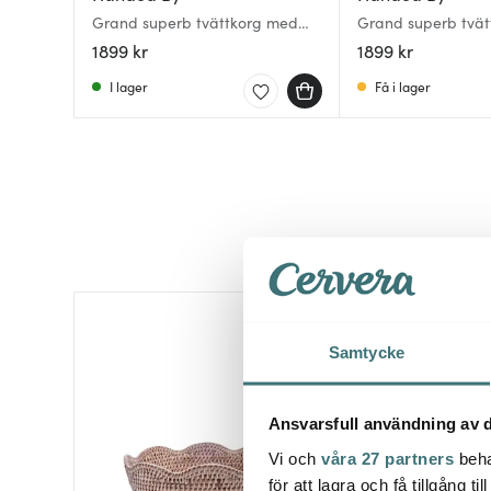
Grand superb tvättkorg med
Grand superb tvä
lock 44x31x60 cm taupe
lock 44x31x60 cm
1899 kr
1899 kr
I lager
Få i lager
Samtycke
Ansvarsfull användning av d
Vi och
våra 27 partners
beha
för att lagra och få tillgång t