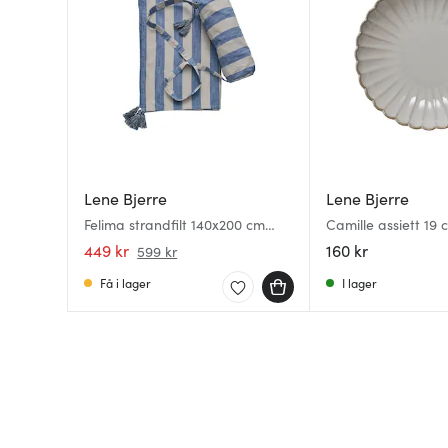
Lene Bjerre
Lene Bjerre
Felima strandfilt 140x200 cm
Camille assiett 19 
linne/blå
449 kr
160 kr
599 kr
Få i lager
I lager