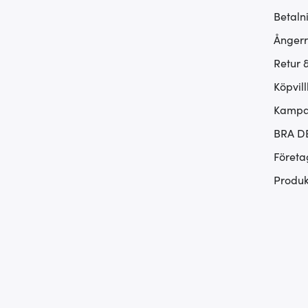
Betaln
Ångerr
Retur 
Köpvill
Kampan
BRA D
Företa
Produk