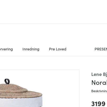
rvering
Inredning
Pre Loved
PRESE
Lene B
Nora
Beskrivni
3199