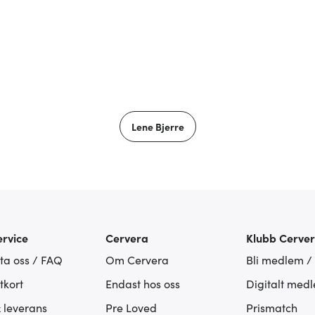
Lene Bjerre
rvice
Cervera
Klubb Cerve
ta oss / FAQ
Om Cervera
Bli medlem /
tkort
Endast hos oss
Digitalt med
& leverans
Pre Loved
Prismatch