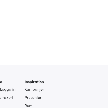
ra
Inspiration
 Logga in
Kampanjer
lemskort
Presenter
Rum