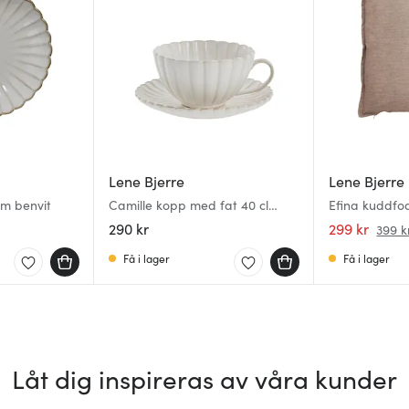
Lene Bjerre
Lene Bjerre
cm benvit
Camille kopp med fat 40 cl
Efina kuddfo
benvit
sand
290 kr
299 kr
399 k
Få i lager
Få i lager
Låt dig inspireras av våra kunder