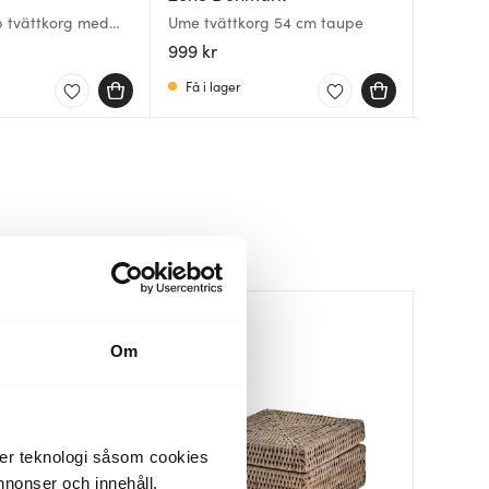
 tvättkorg med
Ume tvättkorg 54 cm taupe
Ume tvä
Grand s
0 cm dark grey
lock 44
999 kr
999 kr
1899 kr
Få i lager
Få i la
I lager
Om
der teknologi såsom cookies
 annonser och innehåll,