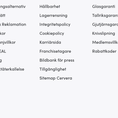
ingsalternativ
Hållbarhet
Glasgaranti
ätt
Lagerrensning
Tallriksgarant
& Reklamation
Integritetspolicy
Gjutjärnsgara
kor
Cookiepolicy
Knivslipning
jvillkor
Karriärsida
Medlemsvillk
EAL
Franchisetagare
Rabattkoder
g
Bildbank för press
tåterkallelse
Tillgänglighet
Sitemap Cervera