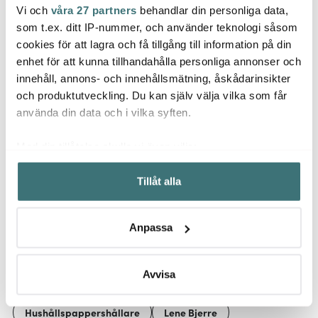
Vi och
våra 27 partners
behandlar din personliga data,
Lene Bjerre
Lene Bjerre
Lene 
som t.ex. ditt IP-nummer, och använder teknologi såsom
Miya burk 10,5 cm
Lily tvålpump 16,3 cm
Tress
cookies för att lagra och få tillgång till information på din
ljusgrå
40 cl vit
33 cm 
enhet för att kunna tillhandahålla personliga annonser och
160 kr
319 kr
719 k
innehåll, annons- och innehållsmätning, åskådarinsikter
I lager
I lager
I la
och produktutveckling. Du kan själv välja vilka som får
använda din data och i vilka syften.
Med din tillåtelse skulle vi även vilja:
Samla in information om din geografiska plats som
Tillåt alla
kan ha en noggrannhet på upp till flera meter
Låt dig inspireras av våra kunder
Identifiera din enhet genom att aktivt skanna den för
specifika kännetecken (fingeravtryck)
Anpassa
Ta reda på mer om hur dina personliga uppgifter
behandlas och ställ in dina preferenser i
detaljsektionen
.
Relaterade sidor
Du kan ändra eller dra tillbaka ditt samtycke när som
Avvisa
helst från cookie-förklaringen.
Hushållspappershållare
Lene Bjerre