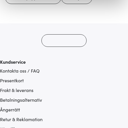
Vi använder cookies för att innehållet och annonserna
ska anpassas efter det som vi tror att du tycker om. Det
gör också att vi kan analysera vår trafik och göra
hemsidan ännu bättre. Du bestämmer själv vilka cookies
som du vill dela med dig av.
Kundservice
Kontakta oss / FAQ
Presentkort
Frakt & leverans
Betalningsalternativ
Ångerrätt
Retur & Reklamation