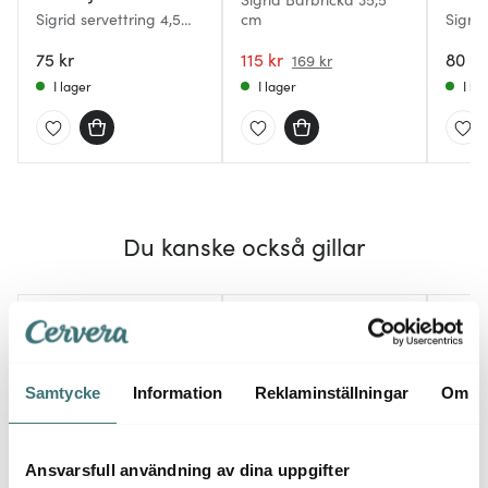
Sigrid servettring 4,5
cm
Sigrid
cm silver
cm sil
75 kr
115 kr
80 kr
169 kr
I lager
I lager
I la
Du kanske också gillar
Samtycke
Information
Reklaminställningar
Om
Ansvarsfull användning av dina uppgifter