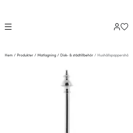
Hem
/
Produkter
/
Matlagning
/
Disk- & städtillbehör
/
Hushållspappershålla