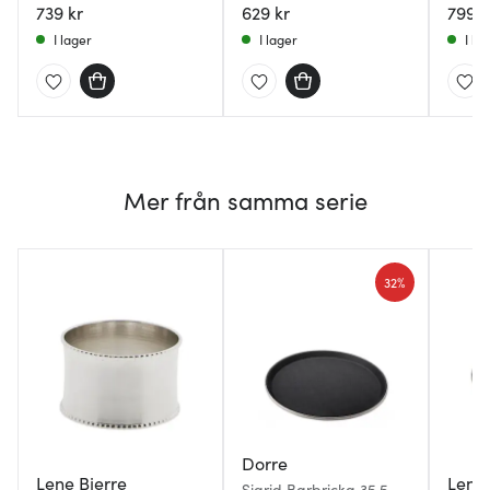
739 kr
629 kr
799 k
I lager
I lager
I la
Mer från samma serie
32%
Dorre
Lene Bjerre
Lene 
Sigrid Barbricka 35,5