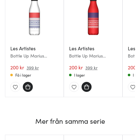
Les Artistes
Les Artistes
Les A
Bottle Up Marius
Bottle Up Marius
Bottl
Termoflaska 0,5L
Termoflaska 0,5L
Termo
Vit/Röd/Blå
200 kr
Röd/Blå/Vit
200 kr
Grå/R
200 k
399 kr
399 kr
Få i lager
I lager
I la
Mer från samma serie