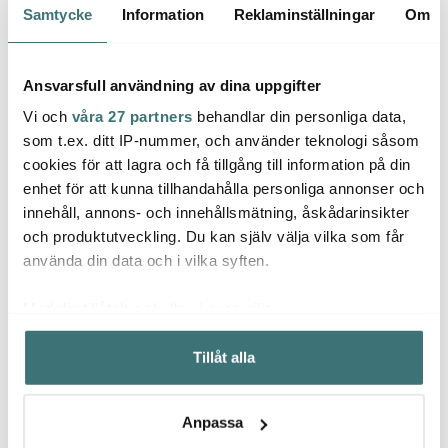
Samtycke
Information
Reklaminställningar
Om
Superklipp
30%
40%
Ansvarsfull användning av dina uppgifter
Vi och
våra 27 partners
behandlar din personliga data,
som t.ex. ditt IP-nummer, och använder teknologi såsom
cookies för att lagra och få tillgång till information på din
enhet för att kunna tillhandahålla personliga annonser och
innehåll, annons- och innehållsmätning, åskådarinsikter
och produktutveckling. Du kan själv välja vilka som får
Les Artistes
Holmegaard
Les A
använda din data och i vilka syften.
Bottle Up brush
Perfection Cocktailglas
Mumin
Flaskborste 33 cm
38 cl 6-pack
20 L P
Natur
90 kr
644 kr
139 k
129 kr
1074 kr
Med din tillåtelse skulle vi även vilja:
I lager
I lager
I la
Samla in information om din geografiska plats som
Tillåt alla
kan ha en noggrannhet på upp till flera meter
Identifiera din enhet genom att aktivt skanna den för
specifika kännetecken (fingeravtryck)
Anpassa
Ta reda på mer om hur dina personliga uppgifter