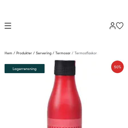
Hem
/
Produkter
/
Servering
/
Termosar
/
Termosflaskor
50%
Lagerrensning