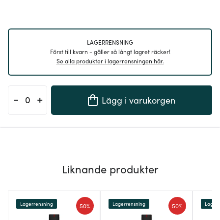
LAGERRENSNING
Först till kvarn - gäller så långt lagret räcker!
Se alla produkter i lagerrensningen här.
-
+
Lägg i varukorgen
Liknande produkter
Lagerrensning
Lagerrensning
Lagerr
50%
50%