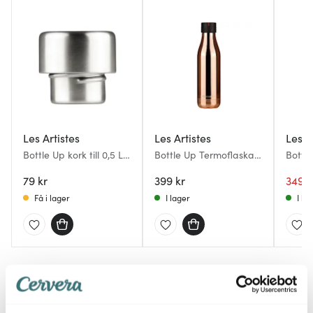
Les Artistes
Les Artistes
Les A
Bottle Up kork till 0,5 L
Bottle Up Termoflaska
Bottl
flaska borstad
50 cl Koppar
med fl
79 kr
399 kr
ljusro
349 k
Få i lager
I lager
I la
Du kanske också gillar