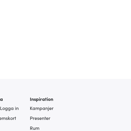
ra
Inspiration
 Logga in
Kampanjer
lemskort
Presenter
Rum