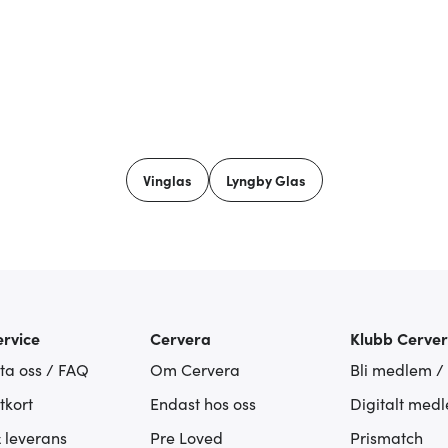
Vinglas
Lyngby Glas
rvice
Cervera
Klubb Cerve
ta oss / FAQ
Om Cervera
Bli medlem /
tkort
Endast hos oss
Digitalt med
& leverans
Pre Loved
Prismatch