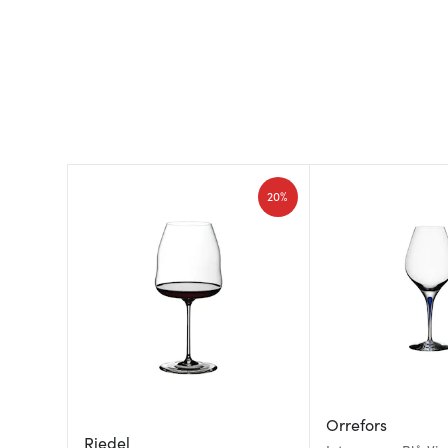
20%
Orrefors
Riedel