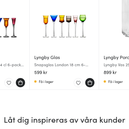
Lyngby Glas
Lyngby Por
4 cl 6-pack
Snapsglas London 18 cm 6-
Lyngby Vas 2
pack Flerfärgad
599 kr
899 kr
Få i lager
Få i lager
Låt dig inspireras av våra kunder