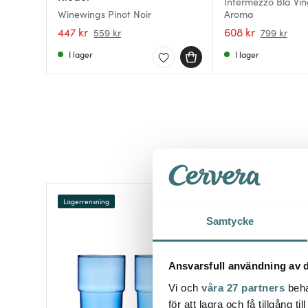
Intermezzo Blå Ving
Winewings Pinot Noir
Aroma
447 kr
608 kr
559 kr
799 kr
I lager
I lager
Lagerrensning
40%
Samtycke
Ansvarsfull användning av d
Vi och
våra 27 partners
beha
för att lagra och få tillgång t