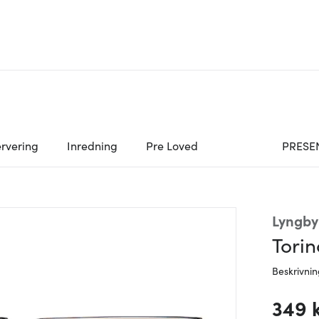
rvering
Inredning
Pre Loved
PRESE
Lyngby
Torin
Beskrivni
349 