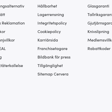
ingsalternativ
Hållbarhet
Glasgaranti
ätt
Lagerrensning
Tallriksgarant
& Reklamation
Integritetspolicy
Gjutjärnsgara
kor
Cookiepolicy
Knivslipning
jvillkor
Karriärsida
Medlemsvillk
EAL
Franchisetagare
Rabattkoder
g
Bildbank för press
tåterkallelse
Tillgänglighet
Sitemap Cervera