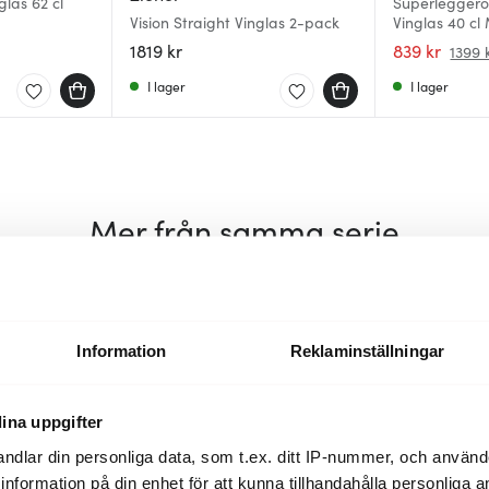
las 62 cl
Superleggero
Vision Straight Vinglas 2-pack
Vinglas 40 cl
1819 kr
839 kr
1399 
I lager
I lager
Mer från samma serie
Information
Reklaminställningar
ina uppgifter
ndlar din personliga data, som t.ex. ditt IP-nummer, och använ
ill information på din enhet för att kunna tillhandahålla personliga