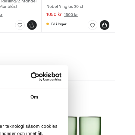
 Riesling/Zinfandel
 Munblåst
Nobel Vinglas 20 cl
Borough
Winewin
1050 kr
799 kr
447 kr
kr
1500 kr
Få i lager
Få i la
I lager
Lagerren
Om
der teknologi såsom cookies
 annonser och innehåll,