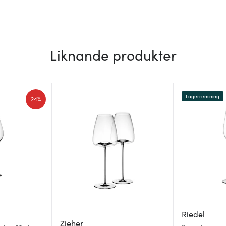
Liknande produkter
Lagerrensning
24%
Riedel
Zieher