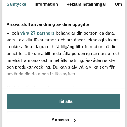
Samtycke
Information
Reklaminställningar
Om
30%
Ansvarsfull användning av dina uppgifter
Vi och
våra 27 partners
behandlar din personliga data,
som t.ex. ditt IP-nummer, och använder teknologi såsom
cookies för att lagra och få tillgång till information på din
enhet för att kunna tillhandahålla personliga annonser och
innehåll, annons- och innehållsmätning, åskådarinsikter
och produktutveckling. Du kan själv välja vilka som får
Lyngby Porcelæn
Cult Design
Lyng
använda din data och i vilka syften.
Rhombe Skål 11 cm Vit
Kub Tvåfat 8x15cm
Snaps
midnattsblå
6-pac
167 kr
99 kr
399 k
239 kr
Med din tillåtelse skulle vi även vilja:
I lager
I lager
I la
Samla in information om din geografiska plats som
Tillåt alla
kan ha en noggrannhet på upp till flera meter
Identifiera din enhet genom att aktivt skanna den för
specifika kännetecken (fingeravtryck)
Anpassa
Ta reda på mer om hur dina personliga uppgifter