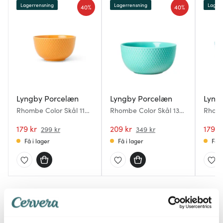
Lagerrensning
Lagerrensning
Lagerr
40%
40%
Lyngby Porcelæn
Lyngby Porcelæn
Lyng
Rhombe Color Skål 11
Rhombe Color Skål 13
Rhomb
cm Gul
cm Aqua
cm Tu
179 kr
209 kr
179 k
299 kr
349 kr
Få i lager
Få i lager
Få i
Du kanske också gillar