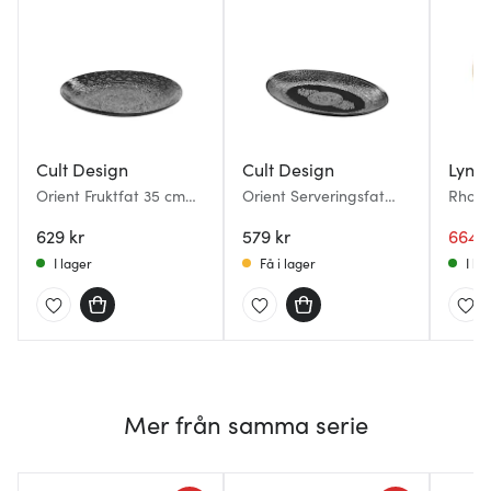
Cult Design
Cult Design
Lyng
Orient Fruktfat 35 cm
Orient Serveringsfat
Rhomb
Asfalt
35x26,5 cm Asfalt
server
629 kr
579 kr
cm ma
664 k
I lager
Få i lager
I la
Mer från samma serie