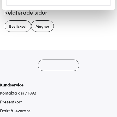
helst från cookie-förklaringen.
Relaterade sidor
Vi använder cookies för att innehållet och annonserna
ska anpassas efter det som vi tror att du tycker om. Det
Bestickset
Magnor
gör också att vi kan analysera vår trafik och göra
hemsidan ännu bättre. Du bestämmer själv vilka cookies
som du vill dela med dig av.
Kundservice
Kontakta oss / FAQ
Presentkort
Frakt & leverans