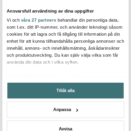
Ansvarsfull användning av dina uppgifter
Vi och
våra 27 partners
behandlar din personliga data,
som t.ex. ditt IP-nummer, och använder teknologi såsom
cookies för att lagra och få tillgång till information på din
Magnor
enhet för att kunna tillhandahålla personliga annonser och
Magnor
Mag
Noir Djup tallrik 23 cm
innehåll, annons- och innehållsmätning, åskådarinsikter
Noir Skål 15 cm Svart
Svart
Noir T
och produktutveckling. Du kan själv välja vilka som får
299 kr
155 kr
319 k
309 kr
använda din data och i vilka syften.
I lager
I lager
I la
Med din tillåtelse skulle vi även vilja:
Samla in information om din geografiska plats som
Tillåt alla
kan ha en noggrannhet på upp till flera meter
Identifiera din enhet genom att aktivt skanna den för
specifika kännetecken (fingeravtryck)
Låt dig inspireras av våra kunder
Anpassa
Ta reda på mer om hur dina personliga uppgifter
behandlas och ställ in dina preferenser i
detaljsektionen
.
Du kan ändra eller dra tillbaka ditt samtycke när som
Avvisa