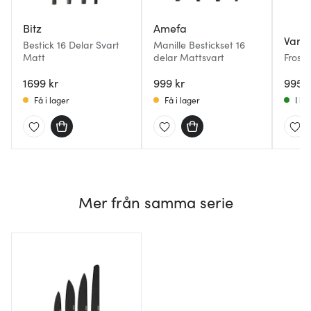
Bitz
Amefa
Varg
Bestick 16 Delar Svart
Manille Bestickset 16
Matt
delar Mattsvart
Frost 
delar 
1699 kr
999 kr
995 k
Få i lager
Få i lager
I la
Mer från samma serie