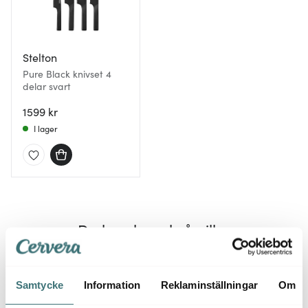
Stelton
Pure Black knivset 4
delar svart
1599 kr
I lager
Du kanske också gillar
50%
Samtycke
Information
Reklaminställningar
Om