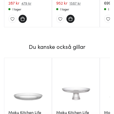
287 kr
952 kr
699 k
479 kr
1587 kr
I lager
I lager
I la
Du kanske också gillar
Maku Kitchen Life
Maku Kitchen Life
Maku 