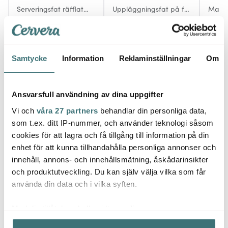
Serveringsfat räfflat
Uppläggningsfat på fot
Mando
glas 30 cm
30 cm glas räfflad
cm sv
159 kr
179 kr
251 k
I lager
I lager
I la
Samtycke
Information
Reklaminställningar
Om
Ansvarsfull användning av dina uppgifter
Vi och
våra 27 partners
behandlar din personliga data,
Låt dig inspireras av våra kunder
som t.ex. ditt IP-nummer, och använder teknologi såsom
cookies för att lagra och få tillgång till information på din
enhet för att kunna tillhandahålla personliga annonser och
innehåll, annons- och innehållsmätning, åskådarinsikter
Relaterade sidor
och produktutveckling. Du kan själv välja vilka som får
använda din data och i vilka syften.
Dricksglas
Tumblerglas
Maku Kitchen Life
Med din tillåtelse skulle vi även vilja:
Samla in information om din geografiska plats som