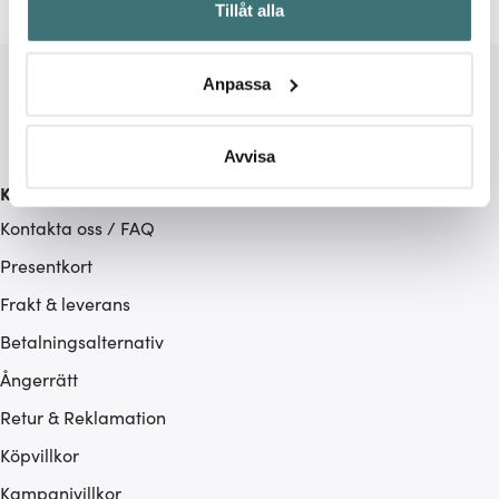
Tillåt alla
kan ha en noggrannhet på upp till flera meter
Identifiera din enhet genom att aktivt skanna den för
specifika kännetecken (fingeravtryck)
Anpassa
Ta reda på mer om hur dina personliga uppgifter
behandlas och ställ in dina preferenser i
detaljsektionen
.
Du kan ändra eller dra tillbaka ditt samtycke när som
Avvisa
helst från cookie-förklaringen.
Kundservice
Kontakta oss / FAQ
Vi använder cookies för att innehållet och annonserna
ska anpassas efter det som vi tror att du tycker om. Det
Presentkort
gör också att vi kan analysera vår trafik och göra
Frakt & leverans
hemsidan ännu bättre. Du bestämmer själv vilka cookies
Betalningsalternativ
som du vill dela med dig av.
Ångerrätt
Retur & Reklamation
Köpvillkor
Kampanjvillkor