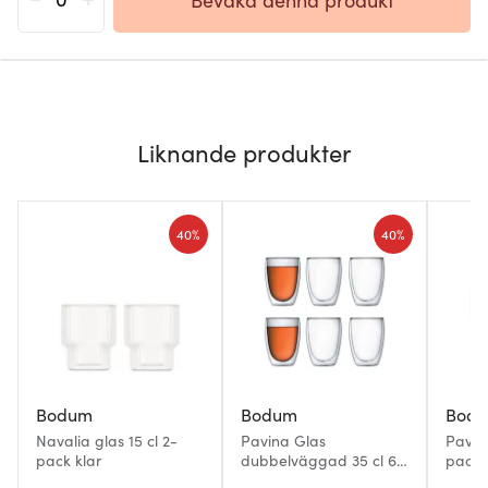
Liknande produkter
40%
40%
Bodum
Bodum
Bod
Navalia glas 15 cl 2-
Pavina Glas
Pavina
pack klar
dubbelväggad 35 cl 6-
pack 
pack Klar