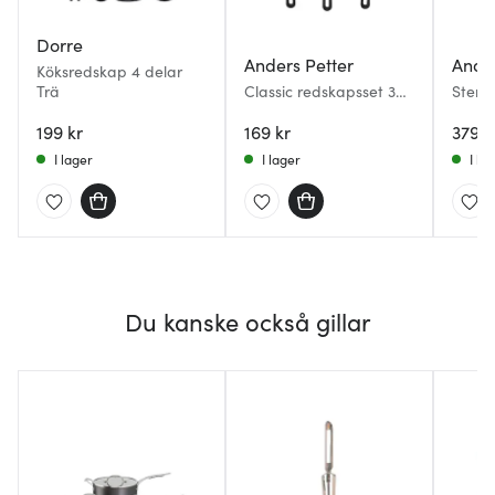
Dorre
Anders Petter
Ander
Köksredskap 4 delar
Trä
Classic redskapsset 3
Stenf
delar grå
delar
199 kr
169 kr
379 k
I lager
I lager
I la
Du kanske också gillar