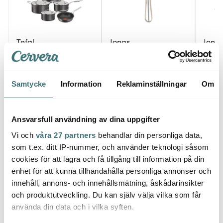
Tefal
Jonas
Jona
Jamie Oliver Grytset 9
Potatisskalare Jonas 21
Jonas 
delar Tefal Cook's
cm
Rostfr
Classics HA
6499 kr
49 kr
129 k
Samtycke
Information
Reklaminställningar
Om
I lager
I lager
I la
Ansvarsfull användning av dina uppgifter
Vi och
våra 27 partners
behandlar din personliga data,
som t.ex. ditt IP-nummer, och använder teknologi såsom
cookies för att lagra och få tillgång till information på din
Låt dig inspireras av våra kunder
enhet för att kunna tillhandahålla personliga annonser och
innehåll, annons- och innehållsmätning, åskådarinsikter
och produktutveckling. Du kan själv välja vilka som får
använda din data och i vilka syften.