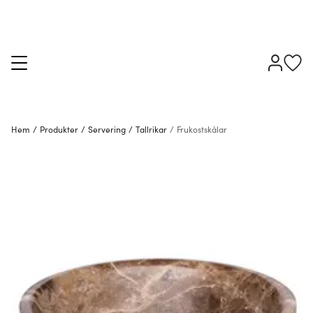
Hem
/
Produkter
/
Servering
/
Tallrikar
/
Frukostskålar