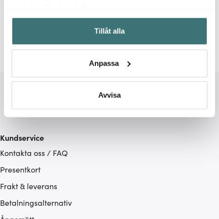
Relaterade sidor
Med din tillåtelse skulle vi även vilja:
Samla in information om din geografiska plats som
Frukostskålar
Fruktskålar
Skålar
Maku Kitchen L
Tillåt alla
kan ha en noggrannhet på upp till flera meter
Identifiera din enhet genom att aktivt skanna den för
specifika kännetecken (fingeravtryck)
Anpassa
Ta reda på mer om hur dina personliga uppgifter
behandlas och ställ in dina preferenser i
detaljsektionen
.
Du kan ändra eller dra tillbaka ditt samtycke när som
Avvisa
helst från cookie-förklaringen.
Vi använder cookies för att innehållet och annonserna
Kundservice
ska anpassas efter det som vi tror att du tycker om. Det
Kontakta oss / FAQ
gör också att vi kan analysera vår trafik och göra
hemsidan ännu bättre. Du bestämmer själv vilka cookies
Presentkort
som du vill dela med dig av.
Frakt & leverans
Betalningsalternativ