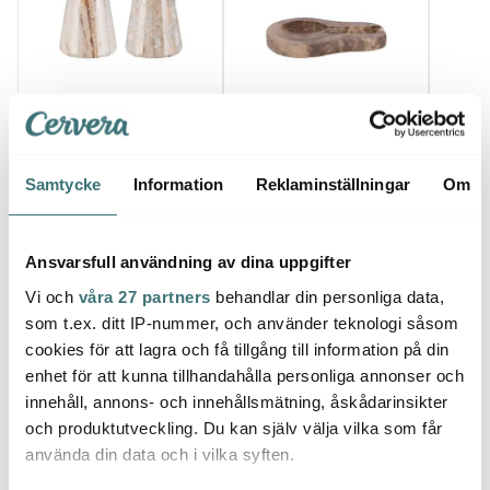
Maku Kitchen Life
Maku Kitchen Life
Maku 
Salt- & pepparset
Slevhållare marmor 10
Serve
marmor 9 cm
cm brun
Skärb
219 kr
279 kr
cm
159 k
Samtycke
Information
Reklaminställningar
Om
I lager
Få i lager
I la
Ansvarsfull användning av dina uppgifter
Vi och
våra 27 partners
behandlar din personliga data,
som t.ex. ditt IP-nummer, och använder teknologi såsom
cookies för att lagra och få tillgång till information på din
Låt dig inspireras av våra kunder
enhet för att kunna tillhandahålla personliga annonser och
innehåll, annons- och innehållsmätning, åskådarinsikter
och produktutveckling. Du kan själv välja vilka som får
använda din data och i vilka syften.