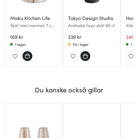
Maku Kitchen Life
Tokyo Design Studio
Hous
Skål mini marmor 7 cm
Arahake tayo skål 90 cl
Vida s
beige
pack 
169 kr
239 kr
245 k
I lager
Få i lager
I la
Du kanske också gillar