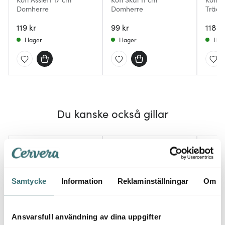
Domherre
Domherre
Trädg
119 kr
99 kr
118 kr
I lager
I lager
I la
Du kanske också gillar
Samtycke
Information
Reklaminställningar
Om
Ansvarsfull användning av dina uppgifter