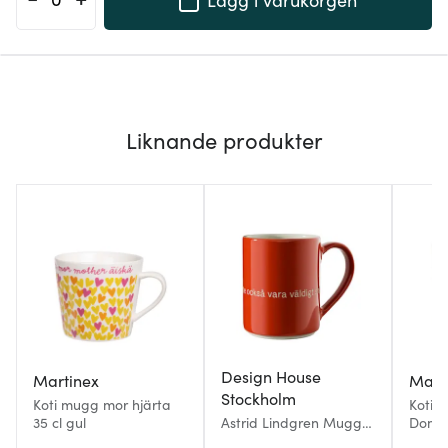
Liknande produkter
Design House
Martinex
Mart
Stockholm
Koti mugg mor hjärta
Koti 
35 cl gul
Astrid Lindgren Mugg
Domh
Röd Den som är stark