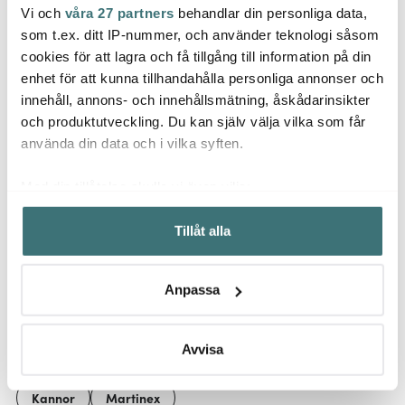
Vi och
våra 27 partners
behandlar din personliga data,
Martinex
Martinex
Jona
som t.ex. ditt IP-nummer, och använder teknologi såsom
Mumin hjärtburk
Mumin Plåtburk för
Potati
blomsterhjärta 10 cm
filter 16,5 cm Urskog röd
cm
cookies för att lagra och få tillgång till information på din
rosa
enhet för att kunna tillhandahålla personliga annonser och
79 kr
159 kr
49 kr
innehåll, annons- och innehållsmätning, åskådarinsikter
Få i lager
Få i lager
I la
och produktutveckling. Du kan själv välja vilka som får
använda din data och i vilka syften.
Med din tillåtelse skulle vi även vilja:
Samla in information om din geografiska plats som
Tillåt alla
kan ha en noggrannhet på upp till flera meter
Låt dig inspireras av våra kunder
Identifiera din enhet genom att aktivt skanna den för
specifika kännetecken (fingeravtryck)
Anpassa
Ta reda på mer om hur dina personliga uppgifter
behandlas och ställ in dina preferenser i
detaljsektionen
.
Relaterade sidor
Du kan ändra eller dra tillbaka ditt samtycke när som
Avvisa
helst från cookie-förklaringen.
Kannor
Martinex