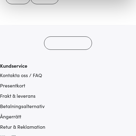
Vi använder cookies för att innehållet och annonserna
ska anpassas efter det som vi tror att du tycker om. Det
gör också att vi kan analysera vår trafik och göra
hemsidan ännu bättre. Du bestämmer själv vilka cookies
som du vill dela med dig av.
Kundservice
Kontakta oss / FAQ
Presentkort
Frakt & leverans
Betalningsalternativ
Ångerrätt
Retur & Reklamation