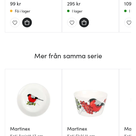
99 kr
295 kr
109 k
Få i lager
I lager
I la
Mer från samma serie
Martinex
Martinex
Mart
Koti Assiett 17 cm
Koti Skål 11 cm
Koti A