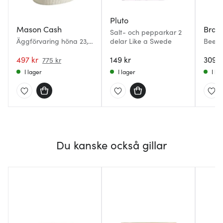
Pluto
Mason Cash
Brai
Salt- och pepparkar 2
Äggförvaring höna 23,4
delar Like a Swede
BeepE
cm kräm
Äggkl
497 kr
149 kr
309 k
775 kr
I lager
I lager
I la
Du kanske också gillar