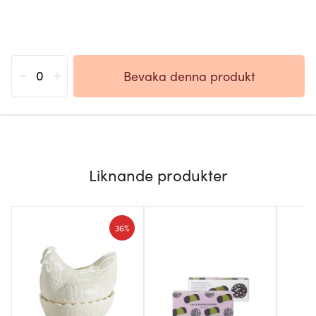
-
+
Bevaka denna produkt
Liknande produkter
36%