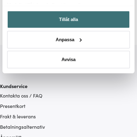
Relaterade sidor
Med din tillåtelse skulle vi även vilja:
Samla in information om din geografiska plats som
Köksförvaring
Mason Cash
Tillåt alla
kan ha en noggrannhet på upp till flera meter
Identifiera din enhet genom att aktivt skanna den för
specifika kännetecken (fingeravtryck)
Anpassa
Ta reda på mer om hur dina personliga uppgifter
behandlas och ställ in dina preferenser i
detaljsektionen
.
Du kan ändra eller dra tillbaka ditt samtycke när som
Avvisa
helst från cookie-förklaringen.
Vi använder cookies för att innehållet och annonserna
Kundservice
ska anpassas efter det som vi tror att du tycker om. Det
Kontakta oss / FAQ
gör också att vi kan analysera vår trafik och göra
hemsidan ännu bättre. Du bestämmer själv vilka cookies
Presentkort
som du vill dela med dig av.
Frakt & leverans
Betalningsalternativ