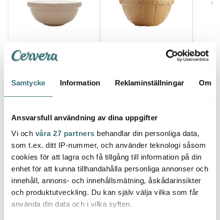
Mason Cash
Mason Cash
Maso
In The Forest
Cane Skål 29 cm
In T
blandningsskål S18 2,7 L
bland
Uggla beige
719 kr
749 kr
Tulpan
669 k
Samtycke
Information
Reklaminställningar
Om
Få i lager
Få i lager
Få i
Ansvarsfull användning av dina uppgifter
Vi och
våra 27 partners
behandlar din personliga data,
som t.ex. ditt IP-nummer, och använder teknologi såsom
cookies för att lagra och få tillgång till information på din
Låt dig inspireras av våra kunder
enhet för att kunna tillhandahålla personliga annonser och
innehåll, annons- och innehållsmätning, åskådarinsikter
och produktutveckling. Du kan själv välja vilka som får
använda din data och i vilka syften.