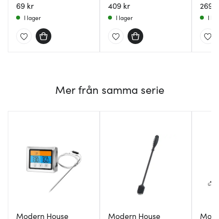
69 kr
409 kr
blank
269 k
I lager
I lager
I la
Mer från samma serie
Modern House
Modern House
Mode