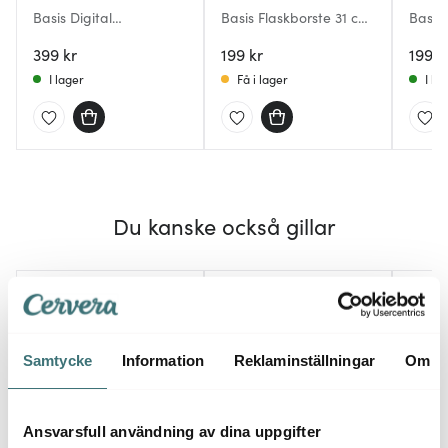
Basis Digital
Basis Flaskborste 31 cm
Basis 
Stektermometer Stål
Mörk Grå
399 kr
199 kr
199 k
I lager
Få i lager
I la
Du kanske också gillar
30%
Samtycke
Information
Reklaminställningar
Om
Ansvarsfull användning av dina uppgifter