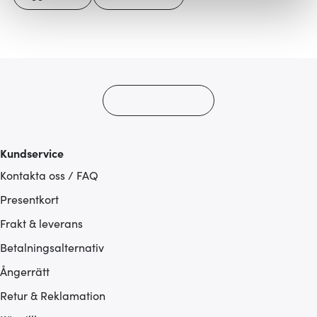
Vi använder cookies för att innehållet och annonserna
ska anpassas efter det som vi tror att du tycker om. Det
gör också att vi kan analysera vår trafik och göra
hemsidan ännu bättre. Du bestämmer själv vilka cookies
som du vill dela med dig av.
Kundservice
Kontakta oss / FAQ
Presentkort
Frakt & leverans
Betalningsalternativ
Ångerrätt
Retur & Reklamation