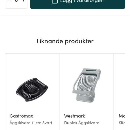
Liknande produkter
Gastromax
Westmark
Mode
Äggskivare 11 cm Svart
Duplex Äggskivare
Kitch
äggde