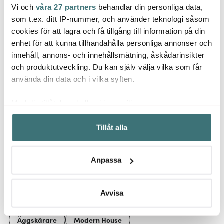
Vi och
våra 27 partners
behandlar din personliga data,
Modern House
Satake
Lene 
som t.ex. ditt IP-nummer, och använder teknologi såsom
Tortillavärmare 30 cm
Tång 2-pack Bambu
Portia
cookies för att lagra och få tillgång till information på din
cm vit
enhet för att kunna tillhandahålla personliga annonser och
199 kr
104 kr
559 k
149 kr
innehåll, annons- och innehållsmätning, åskådarinsikter
I lager
I lager
Få i
och produktutveckling. Du kan själv välja vilka som får
använda din data och i vilka syften.
Med din tillåtelse skulle vi även vilja:
Samla in information om din geografiska plats som
Tillåt alla
kan ha en noggrannhet på upp till flera meter
Låt dig inspireras av våra kunder
Identifiera din enhet genom att aktivt skanna den för
specifika kännetecken (fingeravtryck)
Anpassa
Ta reda på mer om hur dina personliga uppgifter
behandlas och ställ in dina preferenser i
detaljsektionen
.
Relaterade sidor
Du kan ändra eller dra tillbaka ditt samtycke när som
Avvisa
helst från cookie-förklaringen.
Äggskärare
Modern House