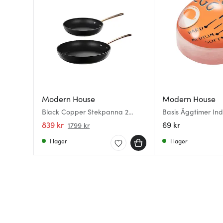
Modern House
Modern House
Black Copper Stekpanna 2
Basis Äggtimer Ind
delar 20+28 cm Svart/Koppar
Orange/Svart
839 kr
69 kr
1799 kr
I lager
I lager