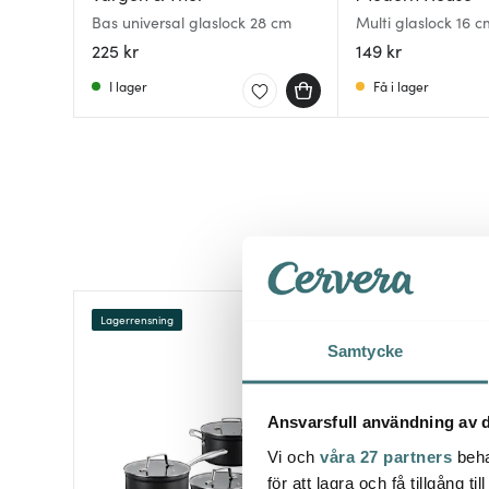
Bas universal glaslock 28 cm
Multi glaslock 16 c
225 kr
149 kr
I lager
Få i lager
Lagerrensning
50%
Samtycke
Ansvarsfull användning av d
Vi och
våra 27 partners
beha
för att lagra och få tillgång t