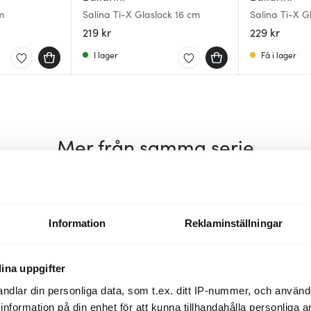
m
Salina Ti-X Glaslock 16 cm
Salina Ti-X G
219 kr
229 kr
I lager
Få i lager
Mer från samma serie
Information
Reklaminställningar
ina uppgifter
ndlar din personliga data, som t.ex. ditt IP-nummer, och använ
ill information på din enhet för att kunna tillhandahålla personliga