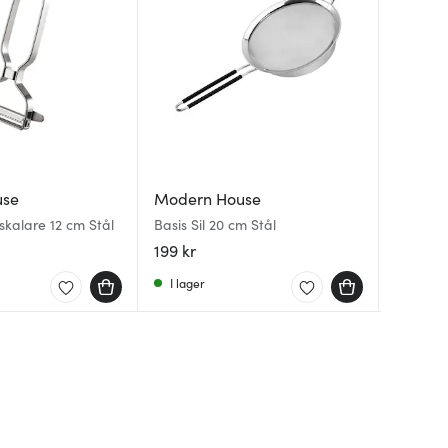
use
Modern House
Moder
Moder
eskalare 12 cm Stål
Basis Sil 20 cm Stål
bAYk Må
Black C
delar 2
199 kr
125 kr
839 kr
Svart/K
I lager
I lager
I lager