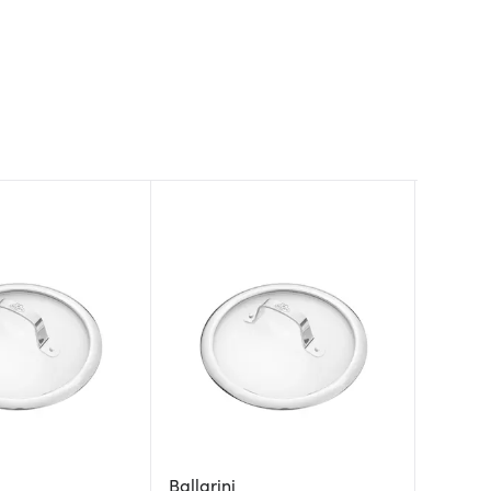
Ballarini
Moder
Vargen