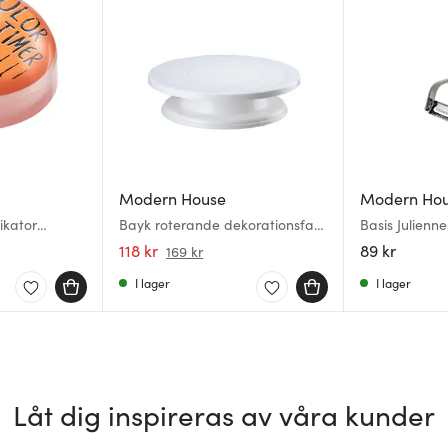
Modern House
Modern Ho
ikator
Bayk roterande dekorationsfat
Basis Julienn
27 cm vit
118 kr
89 kr
169 kr
I lager
I lager
Låt dig inspireras av våra kunder