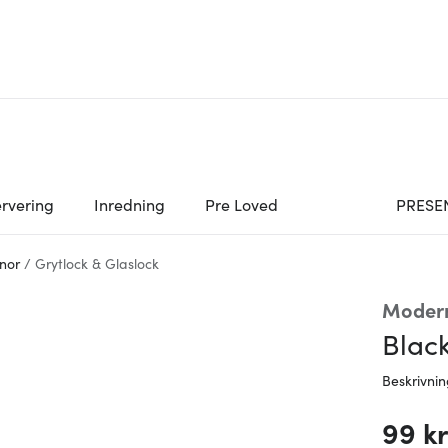
rvering
Inredning
Pre Loved
PRESE
nor
/
Grytlock & Glaslock
Moder
Black
Beskrivni
99 k