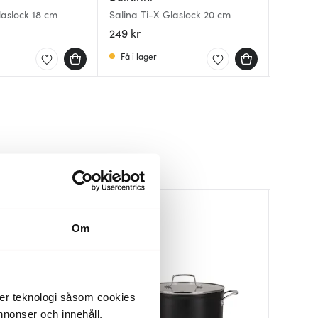
laslock 18 cm
Salina Ti-X Glaslock 20 cm
Multi gl
Bas univ
249 kr
249 kr
225 kr
Få i lager
Få i la
I lager
Lagerren
Om
der teknologi såsom cookies
 annonser och innehåll,