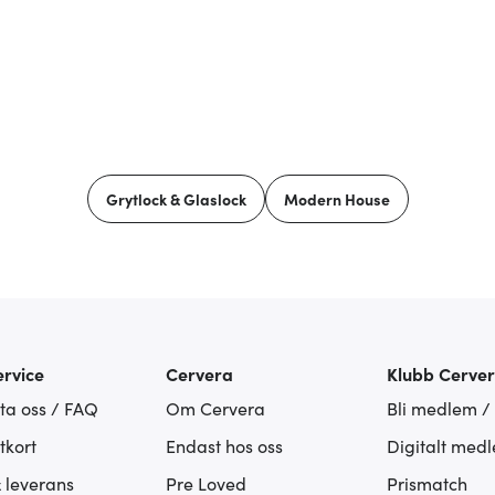
Grytlock & Glaslock
Modern House
rvice
Cervera
Klubb Cerve
ta oss / FAQ
Om Cervera
Bli medlem /
tkort
Endast hos oss
Digitalt med
& leverans
Pre Loved
Prismatch