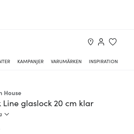
NTER
KAMPANJER
VARUMÄRKEN
INSPIRATION
n House
 Line glaslock 20 cm klar
ng
r