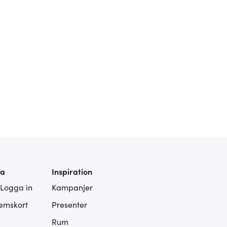
ra
Inspiration
 Logga in
Kampanjer
lemskort
Presenter
Rum