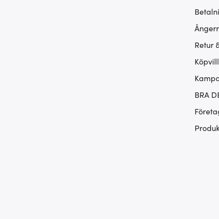
Betaln
Ångerr
Retur 
Köpvill
Kampan
BRA D
Företa
Produk