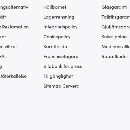
ingsalternativ
Hållbarhet
Glasgaranti
ätt
Lagerrensning
Tallriksgarant
& Reklamation
Integritetspolicy
Gjutjärnsgara
kor
Cookiepolicy
Knivslipning
jvillkor
Karriärsida
Medlemsvillk
EAL
Franchisetagare
Rabattkoder
g
Bildbank för press
tåterkallelse
Tillgänglighet
Sitemap Cervera