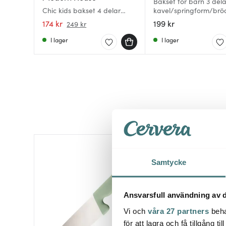
Bakset för barn 3 dela
Chic kids bakset 4 delar
kavel/springform/brö
multi
174 kr
199 kr
249 kr
I lager
I lager
30%
Samtycke
Ansvarsfull användning av d
Vi och
våra 27 partners
beha
för att lagra och få tillgång t