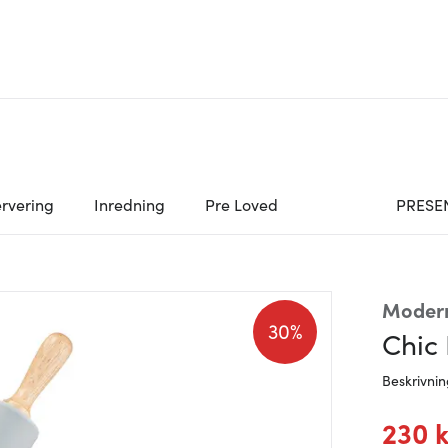
rvering
Inredning
Pre Loved
PRESE
Moder
30%
Chic 
Beskrivni
230 k