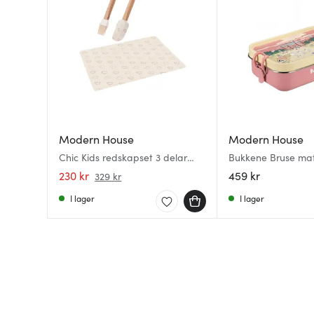
Modern House
Modern House
Chic Kids redskapset 3 delar
Bukkene Bruse mat
creme/ljusbrun
skogens ro rosa
230 kr
459 kr
329 kr
I lager
I lager