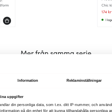
r:
dform
Chic k
multi
174 kr
I lag
Mer från samma serie
30%
30%
Information
Reklaminställningar
ina uppgifter
ndlar din personliga data, som t.ex. ditt IP-nummer, och använ
ill information på din enhet för att kunna tillhandahålla personliga