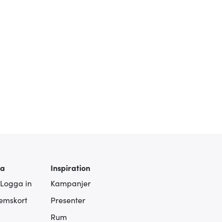
ra
Inspiration
 Logga in
Kampanjer
lemskort
Presenter
Rum