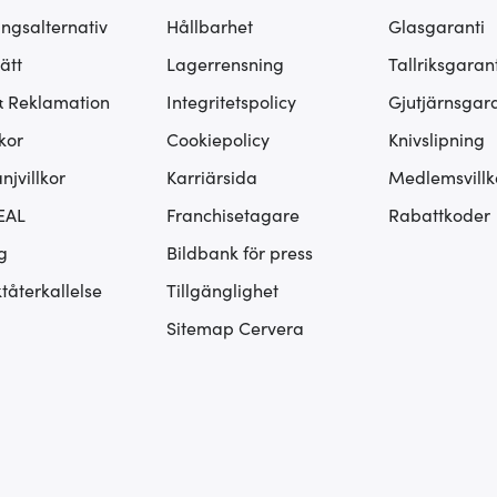
ingsalternativ
Hållbarhet
Glasgaranti
ätt
Lagerrensning
Tallriksgarant
& Reklamation
Integritetspolicy
Gjutjärnsgara
kor
Cookiepolicy
Knivslipning
jvillkor
Karriärsida
Medlemsvillk
EAL
Franchisetagare
Rabattkoder
g
Bildbank för press
tåterkallelse
Tillgänglighet
Sitemap Cervera