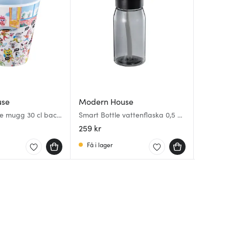
use
Modern House
Moder
Moder
e mugg 30 cl back
Smart Bottle vattenflaska 0,5 L
Smart Bo
Chic Kid
svart
mörkgr
creme/l
259 kr
259 kr
230 kr
Få i lager
I lager
I lager