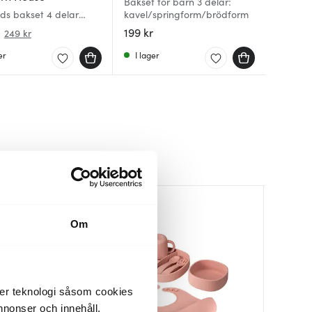
Bakset för barn 3 delar:
ids bakset 4 delar
kavel/springform/brödform
199 kr
249 kr
er
I lager
30%
Om
der teknologi såsom cookies
 annonser och innehåll,