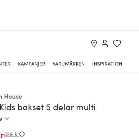
NTER
KAMPANJER
VARUMÄRKEN
INSPIRATION
n House
Kids bakset 5 delar multi
ng
r
329 kr