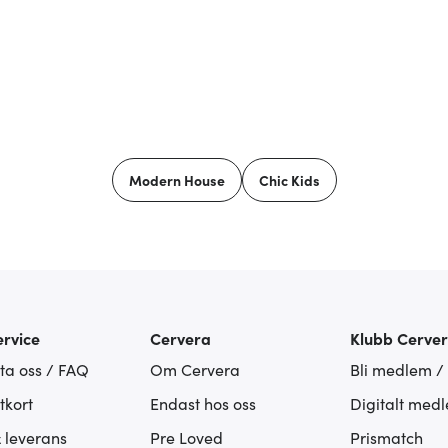
Modern House
Chic Kids
rvice
Cervera
Klubb Cerve
ta oss / FAQ
Om Cervera
Bli medlem /
tkort
Endast hos oss
Digitalt med
& leverans
Pre Loved
Prismatch