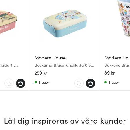
Modern House
Modern Ho
låda 1 L
Bockarna Bruse lunchlåda 0,9 L
Bukkene Brus
åker utomlands gul/blå
to school blå
259 kr
89 kr
I lager
I lager
Låt dig inspireras av våra kunder