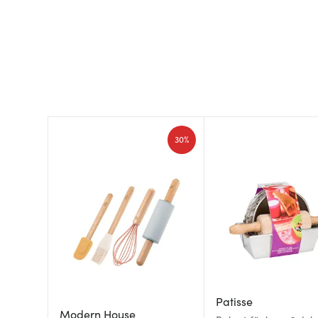
30%
Patisse
Modern House