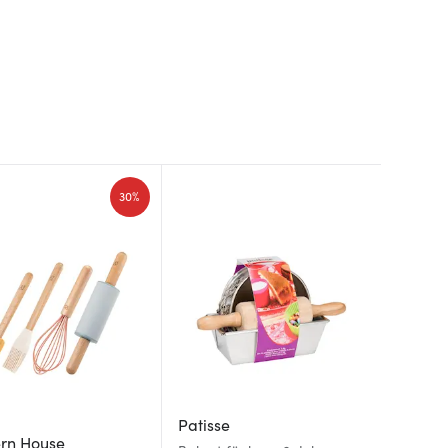
30%
Patisse
rn House