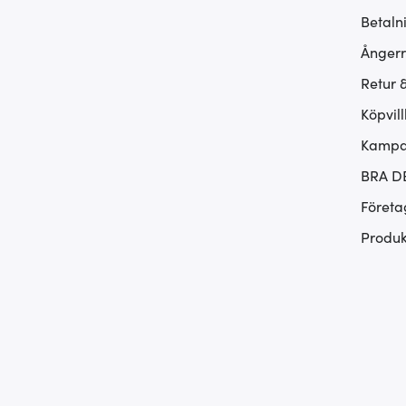
Betaln
Ångerr
Retur 
Köpvill
Kampan
BRA D
Företa
Produk