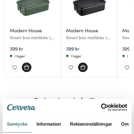
Modern House
Modern House
Mode
Smart box matlåda 1,2
Smart box matlåda 1,2
Smart
L mörkgrön
L svart
L ljus
399 kr
399 kr
399 k
I lager
I lager
I la
Du kanske också gillar
Samtycke
Information
Reklaminställningar
Om