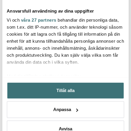
Ansvarsfull användning av dina uppgifter
Vi och
våra 27 partners
behandlar din personliga data,
som t.ex. ditt IP-nummer, och använder teknologi såsom
cookies för att lagra och få tillgång till information på din
enhet för att kunna tillhandahålla personliga annonser och
Modern House
Modern House
Mode
innehåll, annons- och innehållsmätning, åskådarinsikter
Basis Lökhållare
Lundi termosmugg 35 cl
Basis 
Stål/Svart
svart
Stekt
och produktutveckling. Du kan själv välja vilka som får
129 kr
299 kr
399 k
använda din data och i vilka syften.
I lager
I lager
I la
Med din tillåtelse skulle vi även vilja:
Samla in information om din geografiska plats som
Tillåt alla
kan ha en noggrannhet på upp till flera meter
Identifiera din enhet genom att aktivt skanna den för
specifika kännetecken (fingeravtryck)
Låt dig inspireras av våra kunder
Anpassa
Ta reda på mer om hur dina personliga uppgifter
behandlas och ställ in dina preferenser i
detaljsektionen
.
Du kan ändra eller dra tillbaka ditt samtycke när som
Avvisa