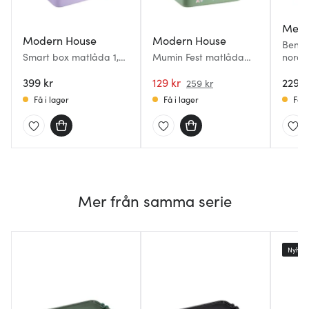
Mepa
Modern House
Modern House
Bento
Smart box matlåda 1,2
Mumin Fest matlåda
nordi
L ljuslila
med avdelare 0,9 L
399 kr
grön/multi
129 kr
229 k
259 kr
Få i lager
Få i lager
Få i
Mer från samma serie
Nyhet