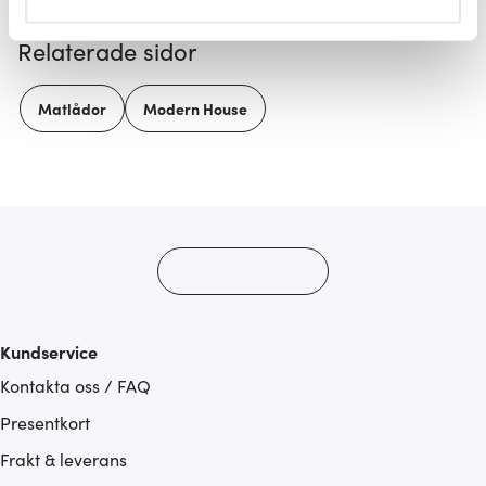
helst från cookie-förklaringen.
Relaterade sidor
Vi använder cookies för att innehållet och annonserna
ska anpassas efter det som vi tror att du tycker om. Det
Matlådor
Modern House
gör också att vi kan analysera vår trafik och göra
hemsidan ännu bättre. Du bestämmer själv vilka cookies
som du vill dela med dig av.
Kundservice
Kontakta oss / FAQ
Presentkort
Frakt & leverans