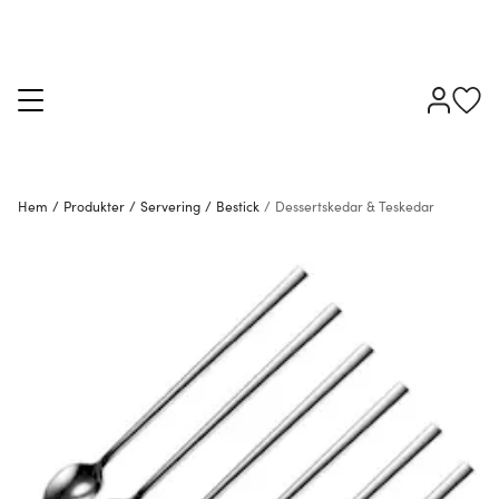
Hem
/
Produkter
/
Servering
/
Bestick
/
Dessertskedar & Teskedar