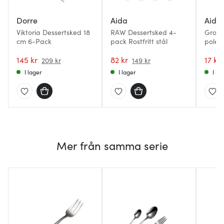
Dorre
Aida
Aida
Viktoria Dessertsked 18
RAW Dessertsked 4-
Groov
cm 6-Pack
pack Rostfritt stål
poler
145 kr
82 kr
17 kr
209 kr
149 kr
I lager
I lager
I la
Mer från samma serie