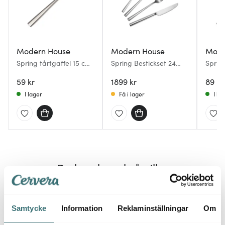
Modern House
Modern House
Mode
Spring tårtgaffel 15 cm
Spring Bestickset 24
Sprin
blank
delar Blank
59 kr
1899 kr
89 kr
I lager
Få i lager
I la
Du kanske också gillar
Superk
25%
Samtycke
Information
Reklaminställningar
Om