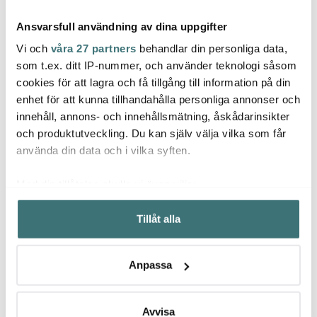
Ansvarsfull användning av dina uppgifter
Vi och
våra 27 partners
behandlar din personliga data,
som t.ex. ditt IP-nummer, och använder teknologi såsom
cookies för att lagra och få tillgång till information på din
enhet för att kunna tillhandahålla personliga annonser och
Modern House
Moomin Arabia
Mode
innehåll, annons- och innehållsmätning, åskådarinsikter
bAYk spritsset med 3
Muminmugg 30 cl
Black
tyllar + spritspåse
Sommardans
Stekp
och produktutveckling. Du kan själv välja vilka som får
229 kr
321 kr
20+28
839 k
429 kr
använda din data och i vilka syften.
I lager
I lager
I la
Med din tillåtelse skulle vi även vilja:
Samla in information om din geografiska plats som
Tillåt alla
kan ha en noggrannhet på upp till flera meter
Identifiera din enhet genom att aktivt skanna den för
specifika kännetecken (fingeravtryck)
Låt dig inspireras av våra kunder
Anpassa
Ta reda på mer om hur dina personliga uppgifter
behandlas och ställ in dina preferenser i
detaljsektionen
.
Du kan ändra eller dra tillbaka ditt samtycke när som
Avvisa