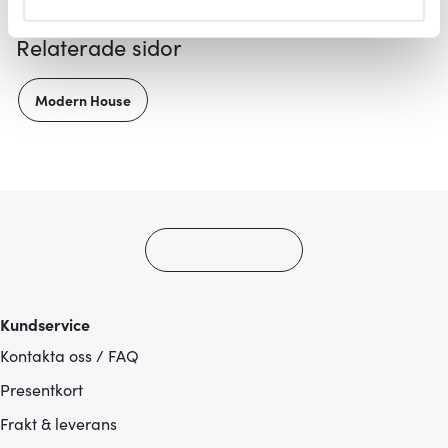
helst från cookie-förklaringen.
Relaterade sidor
Vi använder cookies för att innehållet och annonserna
ska anpassas efter det som vi tror att du tycker om. Det
Modern House
gör också att vi kan analysera vår trafik och göra
hemsidan ännu bättre. Du bestämmer själv vilka cookies
som du vill dela med dig av.
Kundservice
Kontakta oss / FAQ
Presentkort
Frakt & leverans