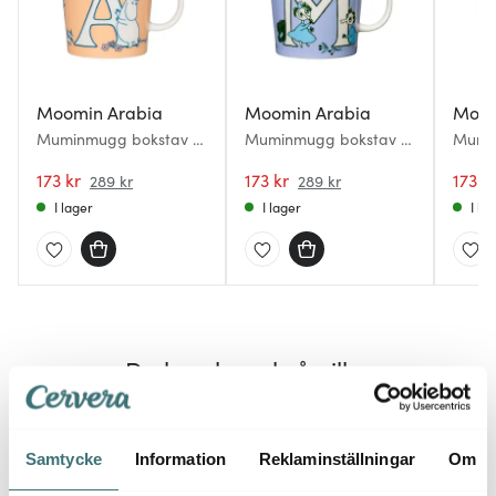
Moomin Arabia
Moomin Arabia
Moom
Muminmugg bokstav A
Muminmugg bokstav M
Mumi
40 cl orange
40 cl blå
40 cl l
173 kr
173 kr
173 k
289 kr
289 kr
I lager
I lager
I la
Du kanske också gillar
25%
25%
Samtycke
Information
Reklaminställningar
Om