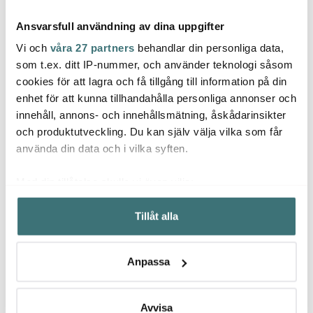
Ansvarsfull användning av dina uppgifter
Vi och
våra 27 partners
behandlar din personliga data,
som t.ex. ditt IP-nummer, och använder teknologi såsom
cookies för att lagra och få tillgång till information på din
Rig-tig
Rig-tig
Rig-t
enhet för att kunna tillhandahålla personliga annonser och
Moomin ABC Dricklock
Moomin ABC Tallrik 20
Moomi
innehåll, annons- och innehållsmätning, åskådarinsikter
till Mugg Salmon
cm Vit/Salmon
Djup 
Vit/T
och produktutveckling. Du kan själv välja vilka som får
97 kr
119 kr
119 kr
129 kr
159 kr
använda din data och i vilka syften.
I lager
I lager
I la
Med din tillåtelse skulle vi även vilja:
Samla in information om din geografiska plats som
Tillåt alla
kan ha en noggrannhet på upp till flera meter
Identifiera din enhet genom att aktivt skanna den för
specifika kännetecken (fingeravtryck)
Låt dig inspireras av våra kunder
Anpassa
Ta reda på mer om hur dina personliga uppgifter
behandlas och ställ in dina preferenser i
detaljsektionen
.
Du kan ändra eller dra tillbaka ditt samtycke när som
Avvisa