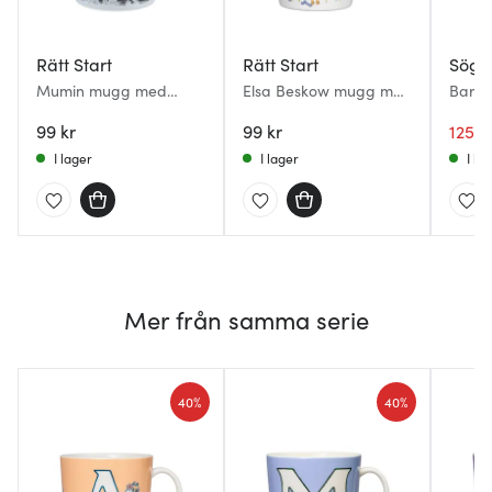
Rätt Start
Rätt Start
Sögn
Mumin mugg med
Elsa Beskow mugg med
Barnm
handtag 20 cl Kobbar
handtag 20 cl Putte
vit
och skär
99 kr
99 kr
125 k
I lager
I lager
I la
Mer från samma serie
40%
40%