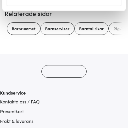
helst från cookie-förklaringen.
Relaterade sidor
Vi använder cookies för att innehållet och annonserna
ska anpassas efter det som vi tror att du tycker om. Det
Barnrummet
Barnserviser
Barntallrikar
Rig-Tig
gör också att vi kan analysera vår trafik och göra
hemsidan ännu bättre. Du bestämmer själv vilka cookies
som du vill dela med dig av.
Kundservice
Kontakta oss / FAQ
Presentkort
Frakt & leverans