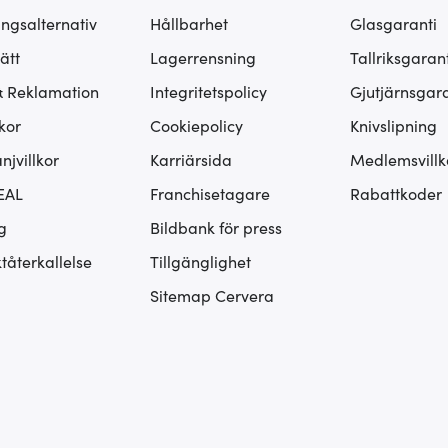
ingsalternativ
Hållbarhet
Glasgaranti
ätt
Lagerrensning
Tallriksgarant
& Reklamation
Integritetspolicy
Gjutjärnsgara
kor
Cookiepolicy
Knivslipning
jvillkor
Karriärsida
Medlemsvillk
EAL
Franchisetagare
Rabattkoder
g
Bildbank för press
tåterkallelse
Tillgänglighet
Sitemap Cervera