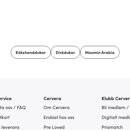
Kökshanddukar
Diskdukar
Moomin Arabia
rvice
Cervera
Klubb Cerve
ta oss / FAQ
Om Cervera
Bli medlem /
tkort
Endast hos oss
Digitalt med
& leverans
Pre Loved
Prismatch