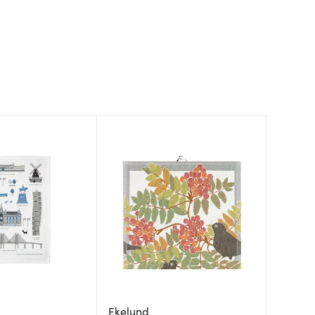
Ekelund
Moomin
Moomin