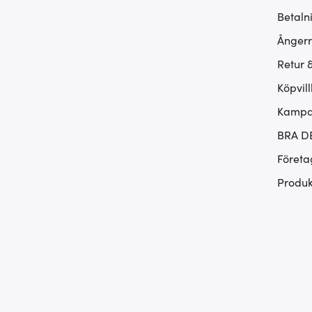
Betaln
Ångerr
Retur 
Köpvill
Kampan
BRA D
Företa
Produk