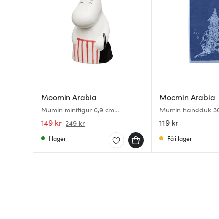
Moomin Arabia
Moomin Arabia
Mumin minifigur 6,9 cm
Mumin handduk 3
Muminmamman
Äntligen hemma
149 kr
119 kr
249 kr
I lager
Få i lager