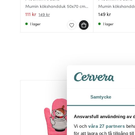
Mumin kökshandduk 50x70 cm
Mumin kökshandd
Sommardans
Familjemys
111 kr
149 kr
149 kr
I lager
I lager
30%
Samtycke
Ansvarsfull användning av d
Vi och
våra 27 partners
beha
för att lagra och få tillgång t