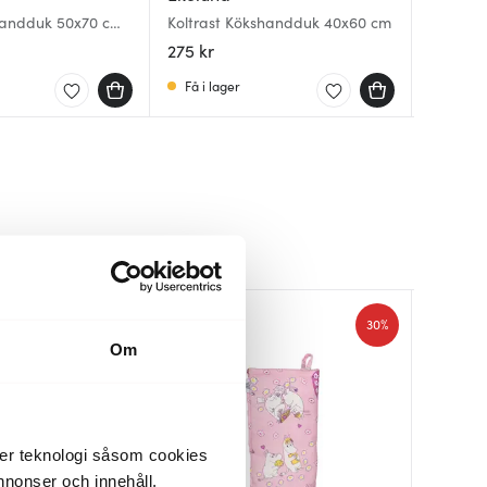
andduk 50x70 cm
Koltrast Kökshandduk 40x60 cm
Mumin 
Mumin 
Vänner f
cm Som
275 kr
149 kr
111 kr
1
Få i lager
I lager
I lager
30%
30%
Om
der teknologi såsom cookies
 annonser och innehåll,