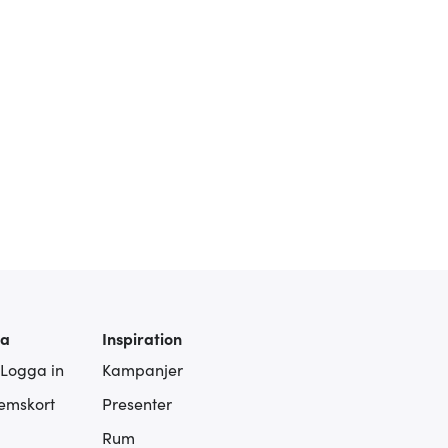
ra
Inspiration
 Logga in
Kampanjer
lemskort
Presenter
Rum