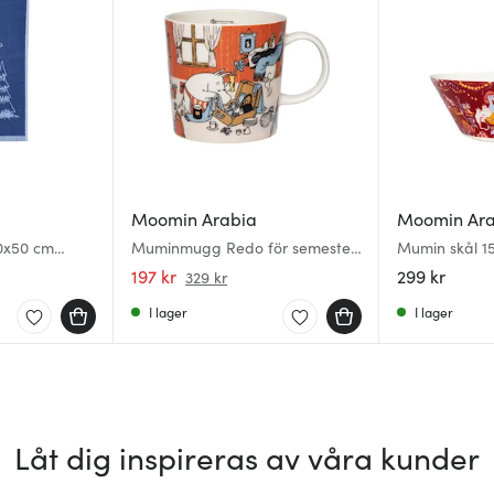
Moomin Arabia
Moomin Ar
0x50 cm
Muminmugg Redo för semester
Mumin skål 15
30 cl Sommar 2026
stunder
197 kr
299 kr
329 kr
I lager
I lager
Låt dig inspireras av våra kunder