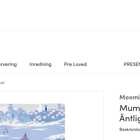
rvering
Inredning
Pre Loved
PRESE
ar
Moomi
Mumi
Äntl
Beskrivni