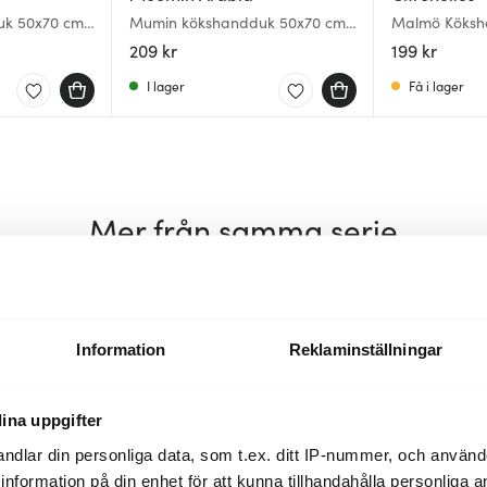
uk 50x70 cm
Mumin kökshandduk 50x70 cm
Malmö Köksh
Redo för semester
Blå
209 kr
199 kr
I lager
Få i lager
Mer från samma serie
30%
30%
Information
Reklaminställningar
ina uppgifter
ndlar din personliga data, som t.ex. ditt IP-nummer, och använ
ill information på din enhet för att kunna tillhandahålla personliga