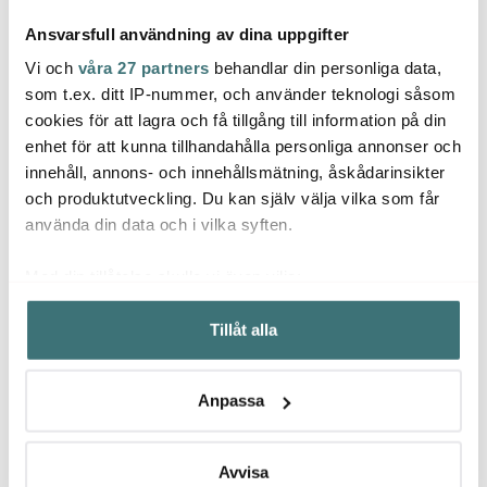
Ansvarsfull användning av dina uppgifter
Vi och
våra 27 partners
behandlar din personliga data,
som t.ex. ditt IP-nummer, och använder teknologi såsom
cookies för att lagra och få tillgång till information på din
Muurla
Moomin Arabia
Moom
enhet för att kunna tillhandahålla personliga annonser och
Mumin Glasflaska Fruits
1 L Klar/Gul
Muminmugg Redo för
Mumi
innehåll, annons- och innehållsmätning, åskådarinsikter
semester 30 cl Sommar
30 cl
och produktutveckling. Du kan själv välja vilka som får
140 kr
2026
197 kr
167 k
329 kr
använda din data och i vilka syften.
I lager
I lager
I la
Med din tillåtelse skulle vi även vilja:
Samla in information om din geografiska plats som
Tillåt alla
kan ha en noggrannhet på upp till flera meter
Identifiera din enhet genom att aktivt skanna den för
specifika kännetecken (fingeravtryck)
Låt dig inspireras av våra kunder
Anpassa
Ta reda på mer om hur dina personliga uppgifter
behandlas och ställ in dina preferenser i
detaljsektionen
.
Du kan ändra eller dra tillbaka ditt samtycke när som
Avvisa