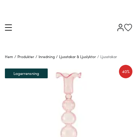
Hem
/
Produkter
/
Inredning
/
Ljusstakar & Ljuslyktor
/
Ljusstakar
40%
Lagerrensning