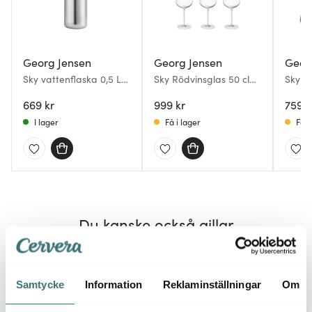
Georg Jensen
Georg Jensen
Geor
Sky vattenflaska 0,5 L
Sky Rödvinsglas 50 cl
Sky G
stål
6-pack
669 kr
999 kr
759 k
I lager
Få i lager
Få i
Du kanske också gillar
40%
Samtycke
Information
Reklaminställningar
Om