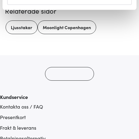
helst från cookie-förklaringen.
Relaterade sidor
Vi använder cookies för att innehållet och annonserna
ska anpassas efter det som vi tror att du tycker om. Det
Ljusstakar
Moonlight Copenhagen
gör också att vi kan analysera vår trafik och göra
hemsidan ännu bättre. Du bestämmer själv vilka cookies
som du vill dela med dig av.
Kundservice
Kontakta oss / FAQ
Presentkort
Frakt & leverans
Betalningsalternativ