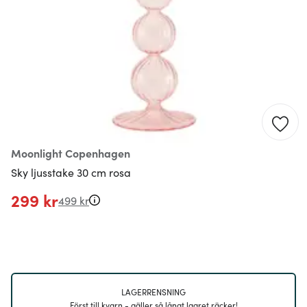
Moonlight Copenhagen
Sky ljusstake 30 cm rosa
299 kr
499 kr
LAGERRENSNING
Först till kvarn - gäller så långt lagret räcker!