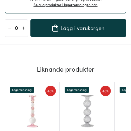
Se alla produkter i lagerrensningen här.
-
+
Lägg i varukorgen
Liknande produkter
Lagerrensning
Lagerrensning
Lagerr
40%
40%