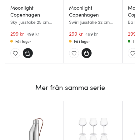
Moonlight
Moonlight
Moon
Copenhagen
Copenhagen
Cope
Sky ljusstake 25 cm
Swirl ljusstake 22 cm
Baller
rosa/vit
grå
cm rö
299 kr
299 kr
299 k
499 kr
499 kr
Få i lager
Få i lager
I la
Mer från samma serie