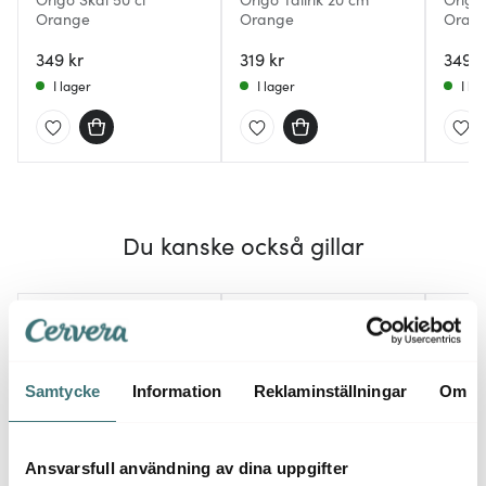
Orange
Orange
Oran
349 kr
319 kr
349 k
I lager
I lager
I la
Du kanske också gillar
Lagerrensning
63%
40%
Samtycke
Information
Reklaminställningar
Om
Ansvarsfull användning av dina uppgifter