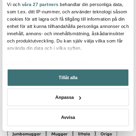
Vi och
våra 27 partners
behandlar din personliga data,
Iittala
Iittal
Iittala
som t.ex. ditt IP-nummer, och använder teknologi såsom
Essence vitvinsglas 33 cl
Essen
Aalto Vas 18 cm Riobrun
2-pack rose
cl 4-
cookies för att lagra och få tillgång till information på din
enhet för att kunna tillhandahålla personliga annonser och
399 kr
299 kr
674 k
1090 kr
499 kr
innehåll, annons- och innehållsmätning, åskådarinsikter
I lager
I lager
I la
och produktutveckling. Du kan själv välja vilka som får
använda din data och i vilka syften.
Med din tillåtelse skulle vi även vilja:
Samla in information om din geografiska plats som
Tillåt alla
kan ha en noggrannhet på upp till flera meter
Låt dig inspireras av våra kunder
Identifiera din enhet genom att aktivt skanna den för
specifika kännetecken (fingeravtryck)
Anpassa
Ta reda på mer om hur dina personliga uppgifter
behandlas och ställ in dina preferenser i
detaljsektionen
.
Relaterade sidor
Du kan ändra eller dra tillbaka ditt samtycke när som
Avvisa
helst från cookie-förklaringen.
Jumbomuggar
Muggar
Iittala
Origo