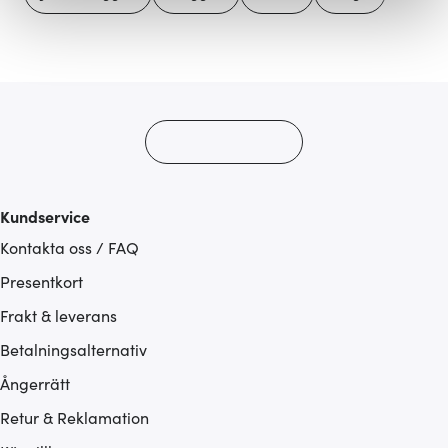
Vi använder cookies för att innehållet och annonserna
ska anpassas efter det som vi tror att du tycker om. Det
gör också att vi kan analysera vår trafik och göra
hemsidan ännu bättre. Du bestämmer själv vilka cookies
som du vill dela med dig av.
Kundservice
Kontakta oss / FAQ
Presentkort
Frakt & leverans
Betalningsalternativ
Ångerrätt
Retur & Reklamation