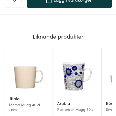
Liknande produkter
Iittala
Arabia
Rörs
Teema Mugg 40 cl
Linne
Pastoraali Mugg 50 cl
Swedi
30 cl 