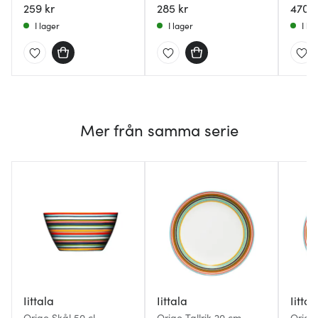
259 kr
285 kr
470 k
I lager
I lager
I la
Mer från samma serie
Iittala
Iittala
Iittal
Origo Skål 50 cl
Origo Tallrik 20 cm
Origo 