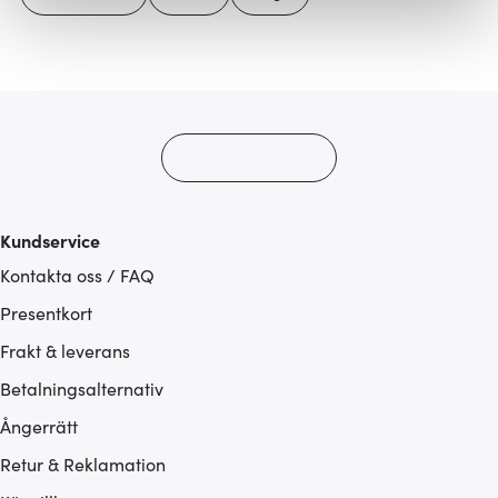
Vi använder cookies för att innehållet och annonserna
ska anpassas efter det som vi tror att du tycker om. Det
gör också att vi kan analysera vår trafik och göra
hemsidan ännu bättre. Du bestämmer själv vilka cookies
som du vill dela med dig av.
Kundservice
Kontakta oss / FAQ
Presentkort
Frakt & leverans
Betalningsalternativ
Ångerrätt
Retur & Reklamation