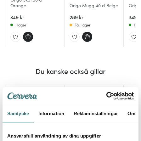
Orange
Origo Mugg 40 cl Beige
Origo 
349 kr
289 kr
349 k
I lager
Få i lager
I la
Du kanske också gillar
Lagerrensning
Lagerrensning
40%
40%
Samtycke
Information
Reklaminställningar
Om
Ansvarsfull användning av dina uppgifter