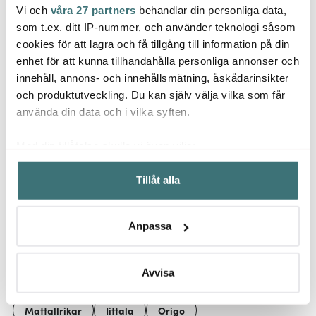
Vi och
våra 27 partners
behandlar din personliga data,
Iittal
Iittala
Iittala
som t.ex. ditt IP-nummer, och använder teknologi såsom
Serve
Tundra Skål 25 cl Linne
Tundra skål 25 cl aqua
pack 
cookies för att lagra och få tillgång till information på din
enhet för att kunna tillhandahålla personliga annonser och
173 kr
173 kr
69 kr
289 kr
289 kr
innehåll, annons- och innehållsmätning, åskådarinsikter
Få i lager
Få i lager
I la
och produktutveckling. Du kan själv välja vilka som får
använda din data och i vilka syften.
Med din tillåtelse skulle vi även vilja:
Samla in information om din geografiska plats som
Tillåt alla
kan ha en noggrannhet på upp till flera meter
Låt dig inspireras av våra kunder
Identifiera din enhet genom att aktivt skanna den för
specifika kännetecken (fingeravtryck)
Anpassa
Ta reda på mer om hur dina personliga uppgifter
behandlas och ställ in dina preferenser i
detaljsektionen
.
Relaterade sidor
Du kan ändra eller dra tillbaka ditt samtycke när som
Avvisa
helst från cookie-förklaringen.
Mattallrikar
Iittala
Origo