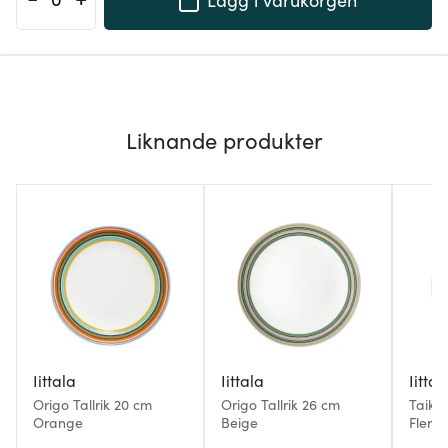
Liknande produkter
Iittala
Iittala
Iittal
Origo Tallrik 20 cm
Origo Tallrik 26 cm
Taika 
Orange
Beige
Flerf