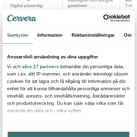
Digital pizzavåg
gasdriven
T-mod
utbyt
349 kr
538 kr
739 k
I lager
Få i lager
I la
Samtycke
Information
Reklaminställningar
Om
Ansvarsfull användning av dina uppgifter
Vi och
våra 27 partners
behandlar din personliga data,
Låt dig inspireras av våra kunder
som t.ex. ditt IP-nummer, och använder teknologi såsom
cookies för att lagra och få tillgång till information på din
enhet för att kunna tillhandahålla personliga annonser och
innehåll, annons- och innehållsmätning, åskådarinsikter
Relaterade sidor
och produktutveckling. Du kan själv välja vilka som får
använda din data och i vilka syften.
Kol, Briketter & Pellets
Gasoltillbehör
Grillredskap
Med din tillåtelse skulle vi även vilja:
Samla in information om din geografiska plats som