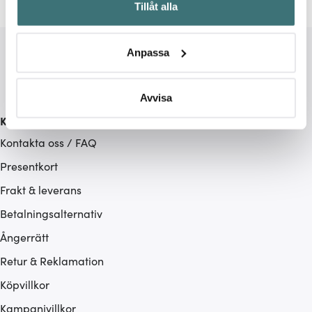
Tillåt alla
kan ha en noggrannhet på upp till flera meter
Identifiera din enhet genom att aktivt skanna den för
specifika kännetecken (fingeravtryck)
Anpassa
Ta reda på mer om hur dina personliga uppgifter
behandlas och ställ in dina preferenser i
detaljsektionen
.
Du kan ändra eller dra tillbaka ditt samtycke när som
Avvisa
helst från cookie-förklaringen.
Kundservice
Kontakta oss / FAQ
Vi använder cookies för att innehållet och annonserna
ska anpassas efter det som vi tror att du tycker om. Det
Presentkort
gör också att vi kan analysera vår trafik och göra
Frakt & leverans
hemsidan ännu bättre. Du bestämmer själv vilka cookies
Betalningsalternativ
som du vill dela med dig av.
Ångerrätt
Retur & Reklamation
Köpvillkor
Kampanjvillkor