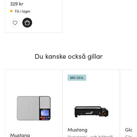
329 kr
Få i lager
Du kanske också gillar
BRA DEAL
Mustang
Glob
Mustang
Husvagns- och båtgrill
Globa