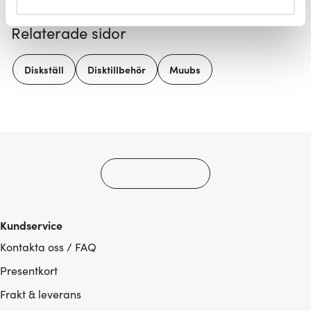
helst från cookie-förklaringen.
Relaterade sidor
Vi använder cookies för att innehållet och annonserna
ska anpassas efter det som vi tror att du tycker om. Det
Diskställ
Disktillbehör
Muubs
gör också att vi kan analysera vår trafik och göra
hemsidan ännu bättre. Du bestämmer själv vilka cookies
som du vill dela med dig av.
Kundservice
Kontakta oss / FAQ
Presentkort
Frakt & leverans