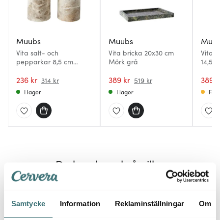
Muubs
Muubs
Muu
Vita salt- och
Vita bricka 20x30 cm
Vita 
pepparkar 8,5 cm
Mörk grå
14,5x3
ljusrosa
236 kr
389 kr
389 k
314 kr
519 kr
I lager
I lager
Få i
Du kanske också gillar
25%
25%
Samtycke
Information
Reklaminställningar
Om