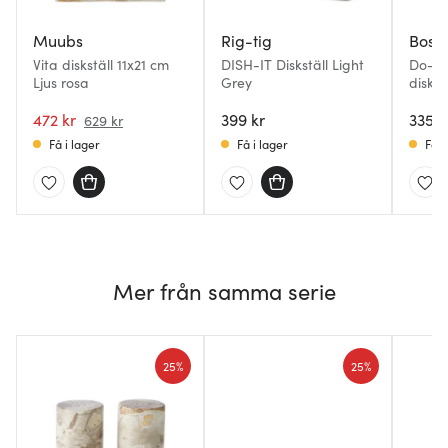
Muubs
Rig-tig
Bosi
Vita diskställ 11x21 cm
DISH-IT Diskställ Light
Do-Di
Ljus rosa
Grey
diskm
diskst
472 kr
399 kr
335 k
629 kr
Få i lager
Få i lager
Få i
Mer från samma serie
25%
25%