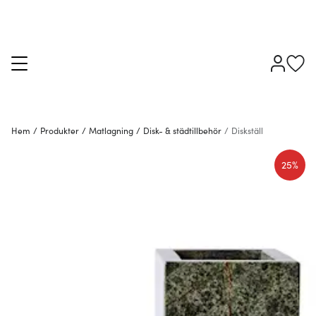
Hem
/
Produkter
/
Matlagning
/
Disk- & städtillbehör
/
Diskställ
25%