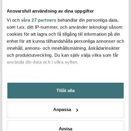
Ansvarsfull användning av dina uppgifter
Vi och
våra 27 partners
behandlar din personliga data,
som t.ex. ditt IP-nummer, och använder teknologi såsom
cookies för att lagra och få tillgång till information på din
Muubs
enhet för att kunna tillhandahålla personliga annonser och
Muubs
Stier
Valley Mortel 11x18 cm
innehåll, annons- och innehållsmätning, åskådarinsikter
Valley skål medium grå
Grå
Drink 
champ
och produktutveckling. Du kan själv välja vilka som får
239 kr
412 kr
87 kr
319 kr
549 kr
använda din data och i vilka syften.
I lager
I lager
I la
Med din tillåtelse skulle vi även vilja:
Samla in information om din geografiska plats som
Tillåt alla
kan ha en noggrannhet på upp till flera meter
Identifiera din enhet genom att aktivt skanna den för
specifika kännetecken (fingeravtryck)
Låt dig inspireras av våra kunder
Anpassa
Ta reda på mer om hur dina personliga uppgifter
behandlas och ställ in dina preferenser i
detaljsektionen
.
Du kan ändra eller dra tillbaka ditt samtycke när som
Avvisa