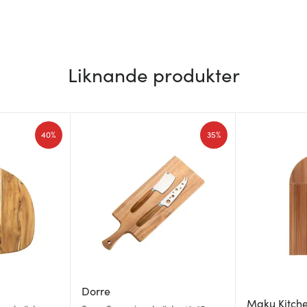
Liknande produkter
40%
35%
Dorre
Maku Kitche