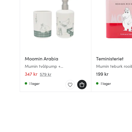
Moomin Arabia
Teministeriet
Mumin tvålpump +
Mumin teburk rooi
tandborsthållare badstund
100 g koffeinfri
347 kr
199 kr
579 kr
I lager
I lager