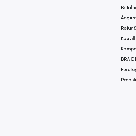
Betaln
Ångerr
Retur 
Köpvill
Kampan
BRA D
Företa
Produk