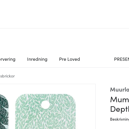
rvering
Inredning
Pre Loved
PRESE
sbrickor
Muurl
Mumi
Dept
Beskrivni