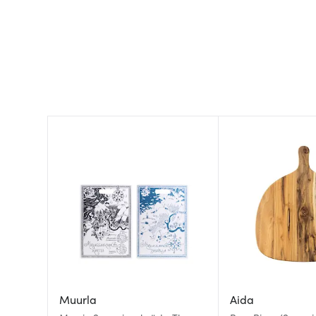
Muurla
Aida