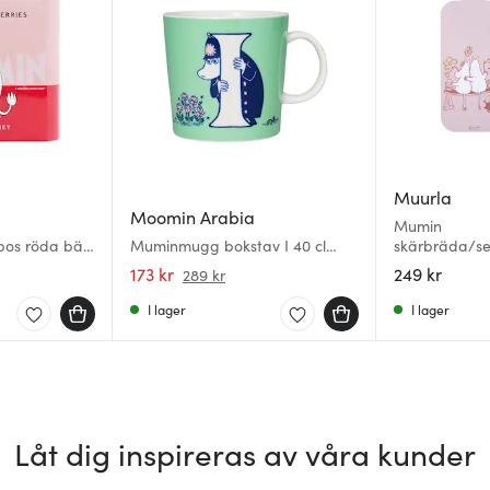
Muurla
Moomin Arabia
Mumin
bos röda bär
Muminmugg bokstav I 40 cl
skärbräda/se
grön
13x33 cm blo
173 kr
249 kr
289 kr
I lager
I lager
Låt dig inspireras av våra kunder