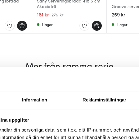
ingsbräda
Sany Serveringsbräda 41x15 cm
Akaciaträ
Groove serve
37x22 cm
181 kr
259 kr
279 kr
I lager
I lager
Mer från samma serie
25%
Information
Reklaminställningar
ina uppgifter
ndlar din personliga data, som t.ex. ditt IP-nummer, och använ
ill information på din enhet för att kunna tillhandahålla personliga