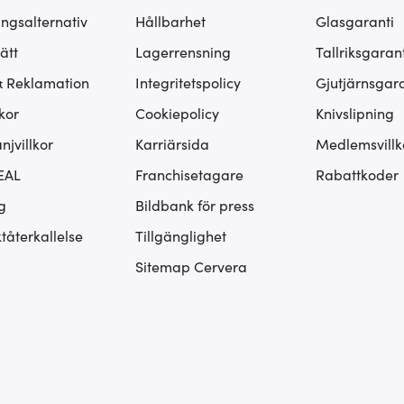
ingsalternativ
Hållbarhet
Glasgaranti
ätt
Lagerrensning
Tallriksgarant
& Reklamation
Integritetspolicy
Gjutjärnsgara
kor
Cookiepolicy
Knivslipning
jvillkor
Karriärsida
Medlemsvillk
EAL
Franchisetagare
Rabattkoder
g
Bildbank för press
tåterkallelse
Tillgänglighet
Sitemap Cervera