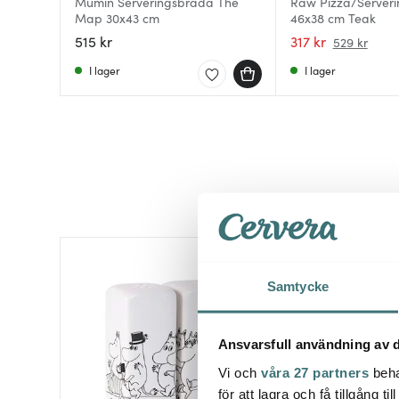
Mumin Serveringsbräda The
Raw Pizza/Server
Map 30x43 cm
46x38 cm Teak
515 kr
317 kr
529 kr
I lager
I lager
Samtycke
Ansvarsfull användning av d
Vi och
våra 27 partners
beha
för att lagra och få tillgång t