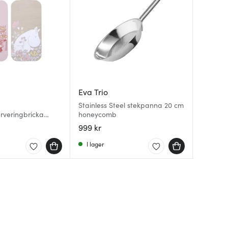
Eva Trio
Muurl
Moomin
Stainless Steel stekpanna 20 cm
Mumin p
rveringbricka
honeycomb
cm gul
Mumin 
msteräng
tandbor
999 kr
45 kr
347 kr
6
I lager
Få i la
I lager