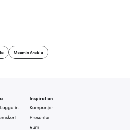
la
Moomin Arabia
ra
Inspiration
 Logga in
Kampanjer
lemskort
Presenter
Rum