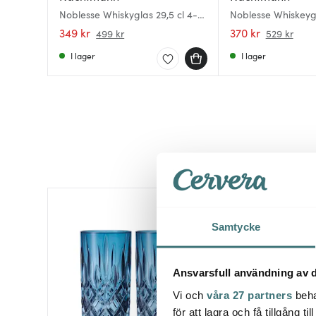
Noblesse Whiskyglas 29,5 cl 4-
Noblesse Whiskeygl
pack
cl 4-Pack
349 kr
370 kr
499 kr
529 kr
I lager
I lager
25%
Samtycke
Ansvarsfull användning av d
Vi och
våra 27 partners
beha
för att lagra och få tillgång t