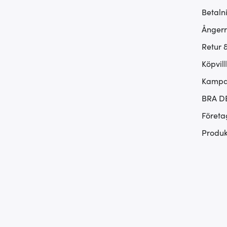
Betaln
Ångerr
Retur 
Köpvill
Kampan
BRA D
Företa
Produk