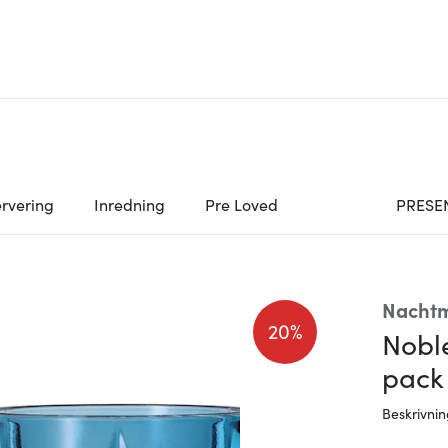
rvering
Inredning
Pre Loved
PRESE
Nacht
20%
Noble
pack
Beskrivni