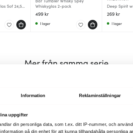
Bar Tumbler Whisky Spey
as Sof 24,5
Whiskyglas 2-pack
Deep Spirit w
Igloo
499 kr
269 kr
I lager
I lager
Mer från samma serie
30%
25%
Information
Reklaminställningar
ina uppgifter
ndlar din personliga data, som t.ex. ditt IP-nummer, och använ
ill information på din enhet för att kunna tillhandahålla personliga