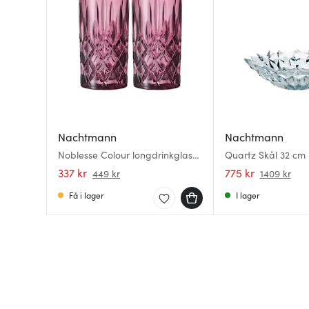
Nachtmann
Nachtmann
Noblesse Colour longdrinkglas
Quartz Skål 32 cm
39,5 cl 2-pack berry
337 kr
775 kr
449 kr
1409 kr
Få i lager
I lager