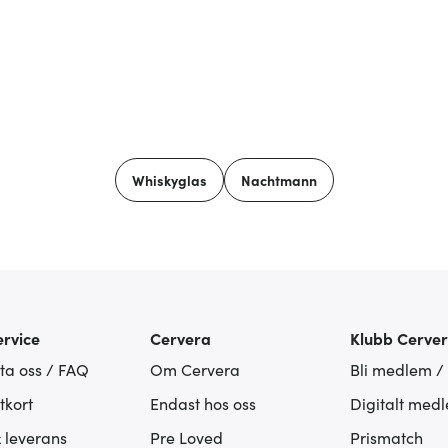
Whiskyglas
Nachtmann
rvice
Cervera
Klubb Cerve
ta oss / FAQ
Om Cervera
Bli medlem /
tkort
Endast hos oss
Digitalt med
& leverans
Pre Loved
Prismatch