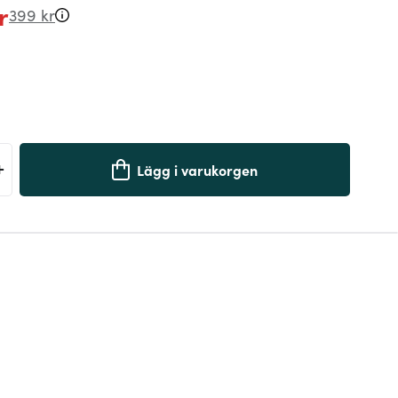
r
399 kr
+
Lägg i varukorgen