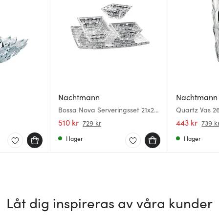
Nachtmann
Nachtmann
Bossa Nova Serveringsset 21x21
Quartz Vas 2
cm 4-Pack
510 kr
443 kr
729 kr
739 k
I lager
I lager
Låt dig inspireras av våra kunder