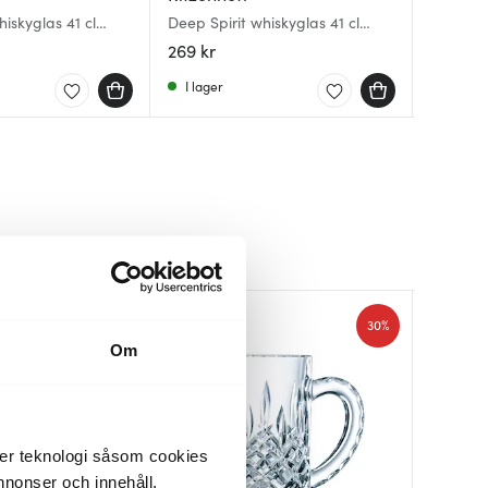
hiskyglas 41 cl
Deep Spirit whiskyglas 41 cl
Mixolog
Noblesse
Diamond
38 cl 4-
4-pack
269 kr
569 kr
349 kr
I lager
I lager
I lager
35%
30%
Om
der teknologi såsom cookies
 annonser och innehåll,