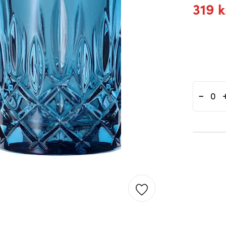
319 k
-