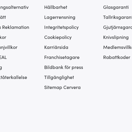
ingsalternativ
Hållbarhet
Glasgaranti
ätt
Lagerrensning
Tallriksgarant
& Reklamation
Integritetspolicy
Gjutjärnsgara
kor
Cookiepolicy
Knivslipning
jvillkor
Karriärsida
Medlemsvillk
EAL
Franchisetagare
Rabattkoder
g
Bildbank för press
tåterkallelse
Tillgänglighet
Sitemap Cervera