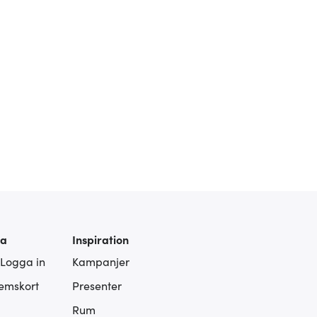
ra
Inspiration
 Logga in
Kampanjer
lemskort
Presenter
Rum