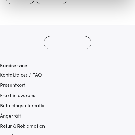
Vi använder cookies för att innehållet och annonserna
ska anpassas efter det som vi tror att du tycker om. Det
gör också att vi kan analysera vår trafik och göra
hemsidan ännu bättre. Du bestämmer själv vilka cookies
som du vill dela med dig av.
Kundservice
Kontakta oss / FAQ
Presentkort
Frakt & leverans
Betalningsalternativ
Ångerrätt
Retur & Reklamation