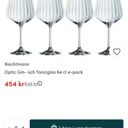
Nachtmann
Optic Gin- och Tonicglas 64 cl 4-pack
454 kr
649 kr
-
+
Lägg i varukorgen