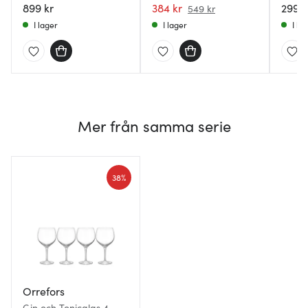
899 kr
384 kr
299 k
549 kr
I lager
I lager
I la
Mer från samma serie
38%
Orrefors
Gin och Tonicglas 4-