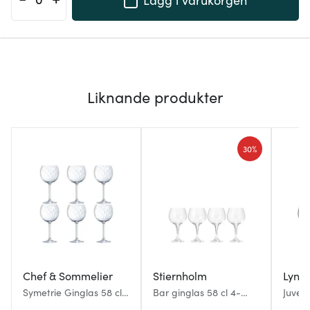
Liknande produkter
30%
Chef & Sommelier
Stiernholm
Lyng
Symetrie Ginglas 58 cl
Bar ginglas 58 cl 4-
Juvel 
6-pack Klar
pack klar
57 cl 