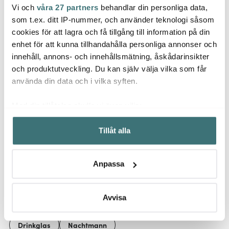
Vi och
våra 27 partners
behandlar din personliga data,
Ming
Nachtmann
Nachtmann
som t.ex. ditt IP-nummer, och använder teknologi såsom
Kökst
Noblesse Ölglas 41 cl 4-
Noblesse Cocktailglas
Svart
cookies för att lagra och få tillgång till information på din
Pack
18 cl 2-pack
enhet för att kunna tillhandahålla personliga annonser och
419 kr
307 kr
209 k
599 kr
439 kr
innehåll, annons- och innehållsmätning, åskådarinsikter
I lager
Få i lager
I la
och produktutveckling. Du kan själv välja vilka som får
använda din data och i vilka syften.
Med din tillåtelse skulle vi även vilja:
Samla in information om din geografiska plats som
Tillåt alla
kan ha en noggrannhet på upp till flera meter
Låt dig inspireras av våra kunder
Identifiera din enhet genom att aktivt skanna den för
specifika kännetecken (fingeravtryck)
Anpassa
Ta reda på mer om hur dina personliga uppgifter
behandlas och ställ in dina preferenser i
detaljsektionen
.
Relaterade sidor
Du kan ändra eller dra tillbaka ditt samtycke när som
Avvisa
helst från cookie-förklaringen.
Drinkglas
Nachtmann