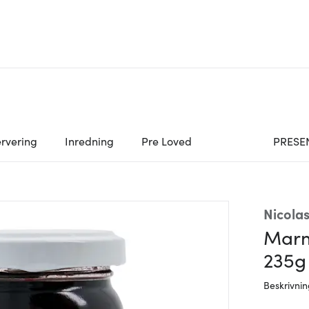
rvering
Inredning
Pre Loved
PRESE
Nicola
Marm
235g
Beskrivni