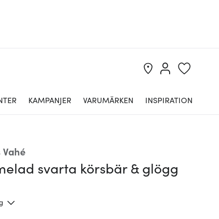
NTER
KAMPANJER
VARUMÄRKEN
INSPIRATION
s Vahé
elad svarta körsbär & glögg
ng