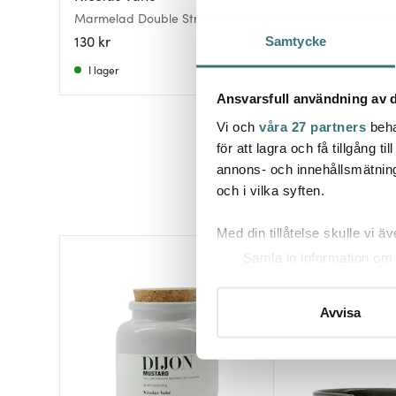
Marmelad Double Strawberry
Marmelad Fikon 2
240 g
130 kr
130 kr
Samtycke
I lager
I lager
Ansvarsfull användning av d
Vi och
våra 27 partners
beha
för att lagra och få tillgång t
annons- och innehållsmätning
och i vilka syften.
Med din tillåtelse skulle vi äve
Samla in information om 
Identifiera din enhet gen
Ta reda på mer om hur dina pe
Avvisa
eller dra tillbaka ditt samtyc
Vi använder cookies för att 
att vi kan analysera vår tra