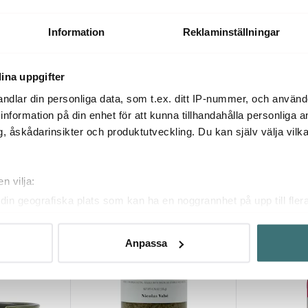
40 g
Marmelad Svartvinbär &
Marmelad 4-
Granatäpple 235 g
130 kr
190 kr
Information
Reklaminställningar
I lager
I lager
ina uppgifter
ndlar din personliga data, som t.ex. ditt IP-nummer, och använ
ill information på din enhet för att kunna tillhandahålla personliga
, åskådarinsikter och produktutveckling. Du kan själv välja vilk
Du kanske också gillar
n vilja:
din geografiska plats som kan ha en noggrannhet på upp till fler
30%
om att aktivt skanna den för specifika kännetecken (fingeravtryc
rsonliga uppgifter behandlas och ställ in dina preferenser i
deta
Anpassa
ke när som helst från cookie-förklaringen.
innehållet och annonserna ska anpassas efter det som vi tror att
fik och göra hemsidan ännu bättre. Du bestämmer själv vilka cook