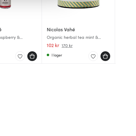
é
Nicolas Vahé
Nicola
Nicola
spberry &
Organic herbal tea mint &
Honung 
Dijonse
l
lemongrass
102 kr
160 kr
160 kr
170 kr
I lager
I lager
I lager