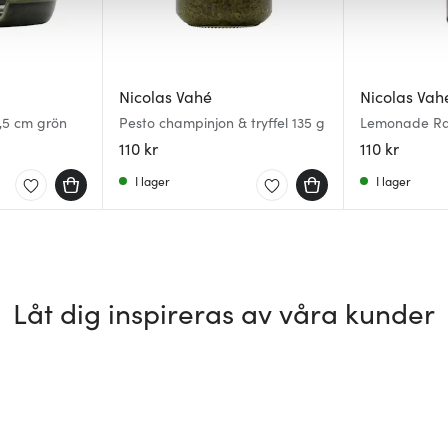
Nicolas Vahé
Nicolas Vah
0,5 cm grön
Pesto champinjon & tryffel 135 g
Lemonade Ra
Rhubarb 75 c
110 kr
110 kr
I lager
I lager
Låt dig inspireras av våra kunder