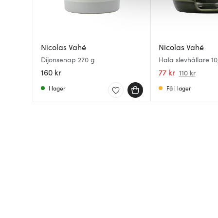
av.
Nicolas Vahé
Nicolas Vahé
Dijonsenap 270 g
Hala slevhållare 1
160 kr
77 kr
110 kr
I lager
Få i lager