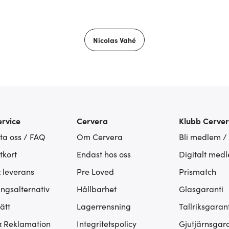
Nicolas Vahé
rvice
Cervera
Klubb Cerve
ta oss / FAQ
Om Cervera
Bli medlem /
tkort
Endast hos oss
Digitalt med
& leverans
Pre Loved
Prismatch
ingsalternativ
Hållbarhet
Glasgaranti
ätt
Lagerrensning
Tallriksgarant
& Reklamation
Integritetspolicy
Gjutjärnsgara