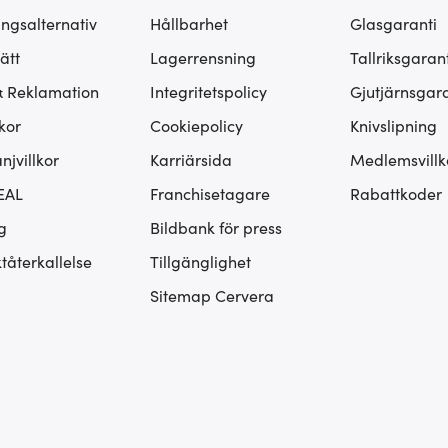
ingsalternativ
Hållbarhet
Glasgaranti
ätt
Lagerrensning
Tallriksgarant
& Reklamation
Integritetspolicy
Gjutjärnsgara
kor
Cookiepolicy
Knivslipning
jvillkor
Karriärsida
Medlemsvillk
EAL
Franchisetagare
Rabattkoder
g
Bildbank för press
tåterkallelse
Tillgänglighet
Sitemap Cervera