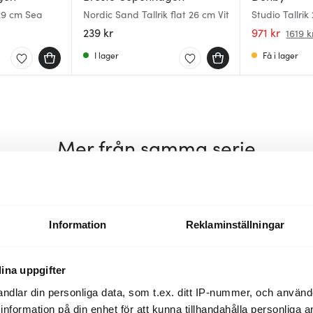
 29 cm Sea
Nordic Sand Tallrik flat 26 cm Vit
Studio Tallri
239 kr
971 kr
1619 k
I lager
Få i lager
Mer från samma serie
Information
Reklaminställningar
ina uppgifter
ndlar din personliga data, som t.ex. ditt IP-nummer, och använ
ill information på din enhet för att kunna tillhandahålla personliga