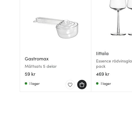
Iittala
Gastromax
Essence rödvinsglas
Måttsats 5 delar
pack
59 kr
469 kr
I lager
I lager