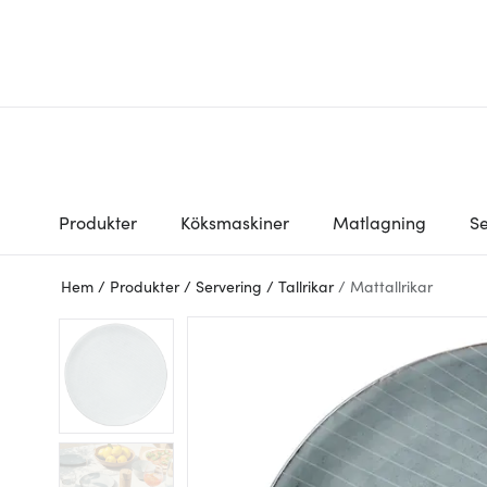
Produkter
Köksmaskiner
Matlagning
Se
Hem
/
Produkter
/
Servering
/
Tallrikar
/
Mattallrikar