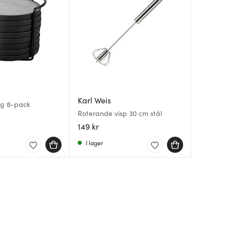
Orrefo
Karl Weis
Gastr
gg 8-pack
Orrefors
Roterande visp 30 cm stål
vitvinsg
Måttsat
149 kr
699 kr
59 kr
I lager
I lager
I lager