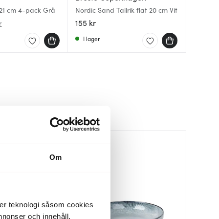
k 21 cm 4-pack Grå
Nordic Sand Tallrik flat 20 cm Vit
Nordic M
Nordic S
green
Blå
155 kr
229 kr
239 kr
r
I lager
I lager
I lager
Om
der teknologi såsom cookies
 annonser och innehåll,