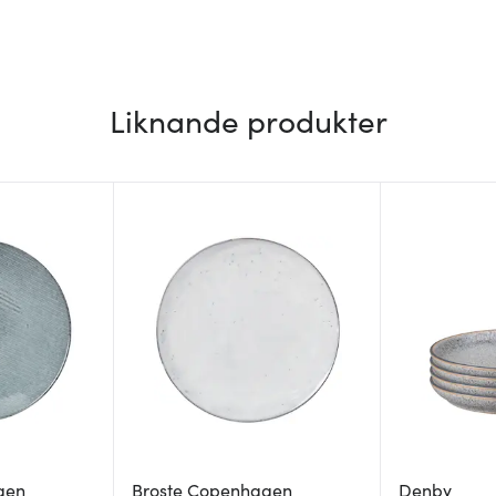
Liknande produkter
gen
Broste Copenhagen
Denby