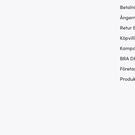
Betaln
Ångerr
Retur 
Köpvill
Kampan
BRA D
Företa
Produk