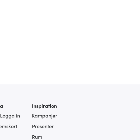
ra
Inspiration
 Logga in
Kampanjer
lemskort
Presenter
Rum