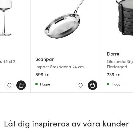
Dorre
Scanpan
 45 cl 2-
Glasunderlä
Impact Stekpanna 24 cm
Flerfärgad
899 kr
239 kr
I lager
I lager
Låt dig inspireras av våra kunder