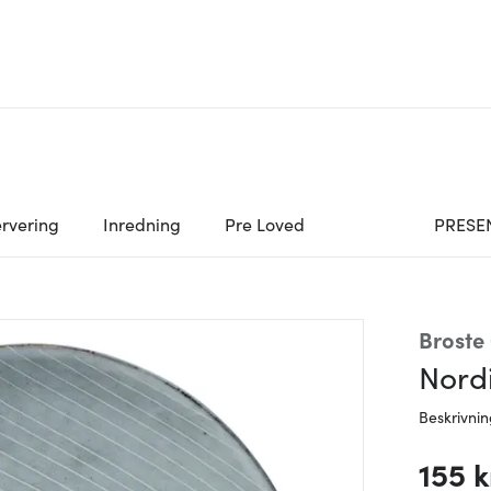
rvering
Inredning
Pre Loved
PRESE
Broste
Nordi
Beskrivni
155 k