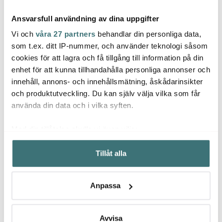
Ansvarsfull användning av dina uppgifter
Vi och
våra 27 partners
behandlar din personliga data,
som t.ex. ditt IP-nummer, och använder teknologi såsom
cookies för att lagra och få tillgång till information på din
Ooni
Jonas
Ooni
enhet för att kunna tillhandahålla personliga annonser och
Perforerad pizzaspade
Potatisskalare Jonas 21
Pizza
innehåll, annons- och innehållsmätning, åskådarinsikter
35 cm aluminium
cm
L80 c
och produktutveckling. Du kan själv välja vilka som får
799 kr
49 kr
679 k
använda din data och i vilka syften.
I lager
I lager
Få i
Med din tillåtelse skulle vi även vilja:
Samla in information om din geografiska plats som
Tillåt alla
kan ha en noggrannhet på upp till flera meter
Identifiera din enhet genom att aktivt skanna den för
specifika kännetecken (fingeravtryck)
Låt dig inspireras av våra kunder
Anpassa
Ta reda på mer om hur dina personliga uppgifter
behandlas och ställ in dina preferenser i
detaljsektionen
.
Du kan ändra eller dra tillbaka ditt samtycke när som
Avvisa