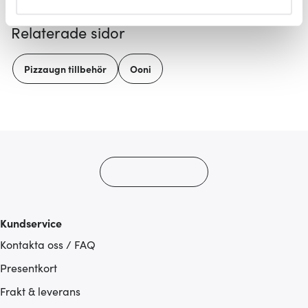
helst från cookie-förklaringen.
Relaterade sidor
Vi använder cookies för att innehållet och annonserna
ska anpassas efter det som vi tror att du tycker om. Det
Pizzaugn tillbehör
Ooni
gör också att vi kan analysera vår trafik och göra
hemsidan ännu bättre. Du bestämmer själv vilka cookies
som du vill dela med dig av.
Kundservice
Kontakta oss / FAQ
Presentkort
Frakt & leverans