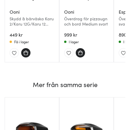
Ooni
Ooni
Espe
Skydd & bärväska Karu
Överdrag för pizzaugn
Överd
2/Karu 12G/Karu 12
och bord Medium svart
svart
svart
449 kr
999 kr
890 k
Få i lager
I lager
I la
Mer från samma serie