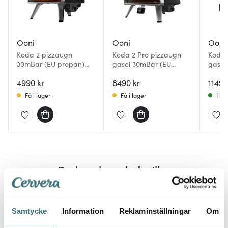
Ooni
Ooni
Ooni
Koda 2 pizzaugn
Koda 2 Pro pizzaugn
Koda 
30mBar (EU propan)
gasol 30mBar (EU
gasol
svart
propan) svart
butan
4990 kr
8490 kr
11490
Få i lager
Få i lager
I la
Du kanske också gillar
Samtycke
Information
Reklaminställningar
Om