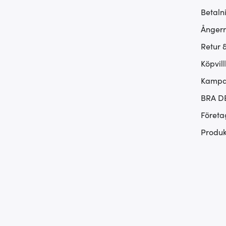
Betaln
Ångerr
Retur 
Köpvill
Kampan
BRA D
Företa
Produk