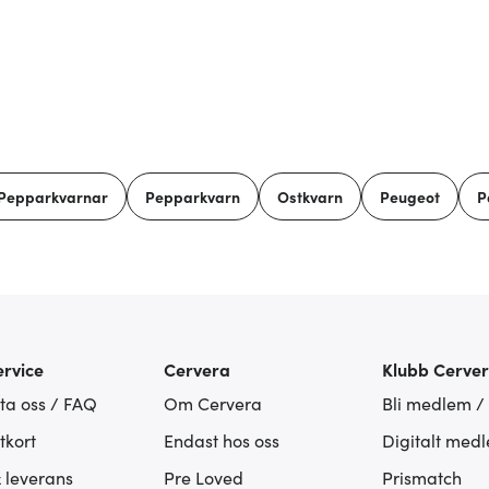
 Pepparkvarnar
Pepparkvarn
Ostkvarn
Peugeot
P
rvice
Cervera
Klubb Cerve
ta oss / FAQ
Om Cervera
Bli medlem /
tkort
Endast hos oss
Digitalt med
& leverans
Pre Loved
Prismatch