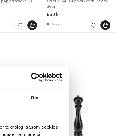
t pepparkvarn 18
Paris U Sel Pepparkvarn 22 cm
Paris U
Parisra
n
Svart
Svart
cm Slat
950 kr
1200 kr
799 kr
I lager
I lager
I lager
Om
der teknologi såsom cookies
 annonser och innehåll,