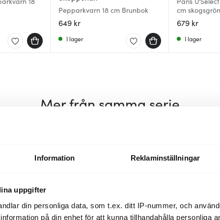
parkvarn 18
Paris U'Selec
Pepparkvarn 18 cm Brunbok
cm skogsgrö
649 kr
679 kr
I lager
I lager
Mer från samma serie
Information
Reklaminställningar
ina uppgifter
ndlar din personliga data, som t.ex. ditt IP-nummer, och använ
ill information på din enhet för att kunna tillhandahålla personliga