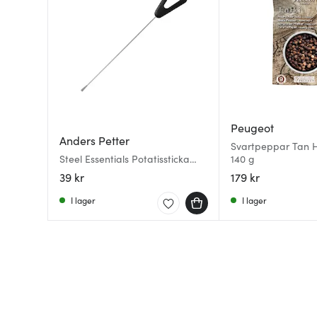
Peugeot
Anders Petter
Svartpeppar Tan H
Steel Essentials Potatissticka
140 g
15,5 cm stål/svart
39 kr
179 kr
I lager
I lager