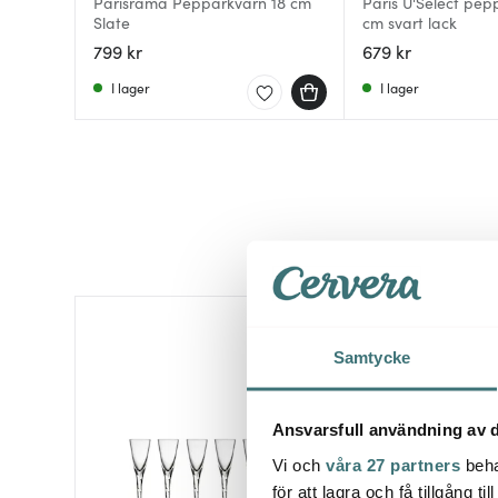
Parisrama Pepparkvarn 18 cm
Paris U'Select pep
Slate
cm svart lack
799 kr
679 kr
I lager
I lager
Samtycke
Ansvarsfull användning av d
Vi och
våra 27 partners
beha
för att lagra och få tillgång t