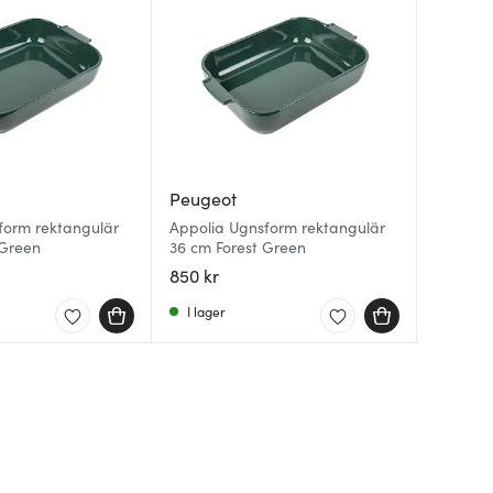
Peugeot
Peugeo
Anders
form rektangulär
Appolia Ugnsform rektangulär
Appolia 
 Green
36 cm Forest Green
pack sv
Steel Es
15,5 cm 
850 kr
300 kr
39 kr
I lager
Få i la
I lager