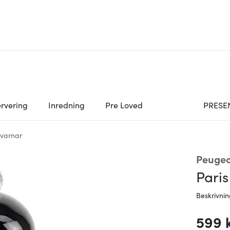
rvering
Inredning
Pre Loved
PRESE
kvarnar
Peugeo
Paris
Beskrivni
599 