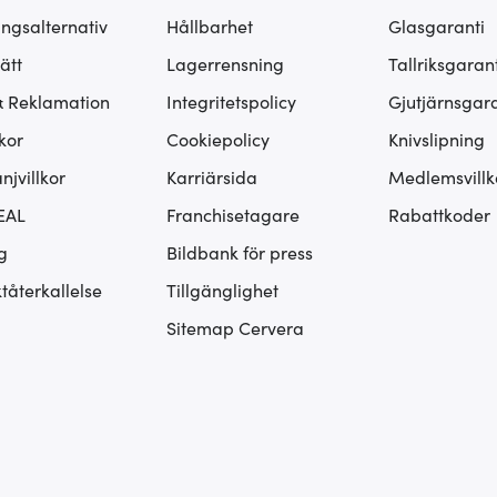
ingsalternativ
Hållbarhet
Glasgaranti
ätt
Lagerrensning
Tallriksgarant
& Reklamation
Integritetspolicy
Gjutjärnsgara
kor
Cookiepolicy
Knivslipning
jvillkor
Karriärsida
Medlemsvillk
EAL
Franchisetagare
Rabattkoder
g
Bildbank för press
tåterkallelse
Tillgänglighet
Sitemap Cervera