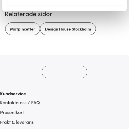
helst från cookie-förklaringen.
Relaterade sidor
Vi använder cookies för att innehållet och annonserna
ska anpassas efter det som vi tror att du tycker om. Det
Matpincetter
Design House Stockholm
gör också att vi kan analysera vår trafik och göra
hemsidan ännu bättre. Du bestämmer själv vilka cookies
som du vill dela med dig av.
Kundservice
Kontakta oss / FAQ
Presentkort
Frakt & leverans