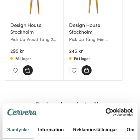
Design House
Design House
Stockholm
Stockholm
Pick Up Wood Tång 26
Pick Up Tång Mini
cm
Bambu
295 kr
245 kr
Få i lager
Få i lager
Du kanske också gillar
Samtycke
Information
Reklaminställningar
Om