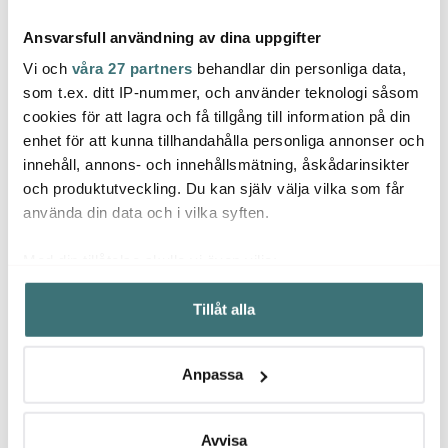
Ansvarsfull användning av dina uppgifter
Vi och
våra 27 partners
behandlar din personliga data,
som t.ex. ditt IP-nummer, och använder teknologi såsom
cookies för att lagra och få tillgång till information på din
Design House
Design House
Desi
enhet för att kunna tillhandahålla personliga annonser och
Stockholm
Stockholm
Stoc
innehåll, annons- och innehållsmätning, åskådarinsikter
Lisa Larson Birds 1967
Lisa Larson Birds 1967
Astri
No.7 mugg 35 cl
No.1 mugg 35 cl lila/gul
Röd D
och produktutveckling. Du kan själv välja vilka som får
grön/blå
295 kr
295 kr
295 k
använda din data och i vilka syften.
I lager
I lager
I la
Med din tillåtelse skulle vi även vilja:
Samla in information om din geografiska plats som
Tillåt alla
kan ha en noggrannhet på upp till flera meter
Identifiera din enhet genom att aktivt skanna den för
specifika kännetecken (fingeravtryck)
Låt dig inspireras av våra kunder
Anpassa
Ta reda på mer om hur dina personliga uppgifter
behandlas och ställ in dina preferenser i
detaljsektionen
.
Du kan ändra eller dra tillbaka ditt samtycke när som
Avvisa