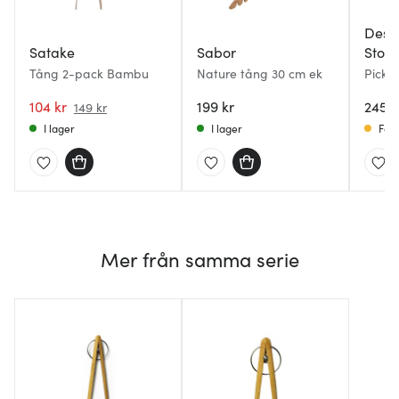
Desi
Satake
Sabor
Stoc
Tång 2-pack Bambu
Nature tång 30 cm ek
Pick 
Bamb
104 kr
199 kr
245 k
149 kr
I lager
I lager
Få i
Mer från samma serie